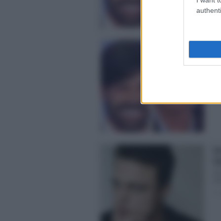
authenti
Gi
me
Uo
fin
Pos
Go
Gi
Ni
Do
Pos