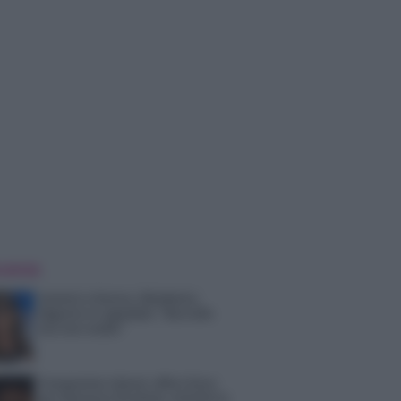
 NOTIZIE
Uomini e Donne, Elisabetta
Gigante in ospedale: “Barcollo
ma non mollo”
Temptation Island, affari d’oro
per Giovanni Grazioso: attività in