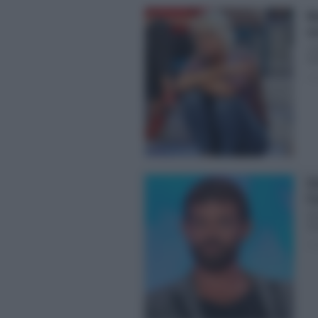
Ma
no
Lui
Qua
Pos
Gi
il
Gi
Gia
Pos