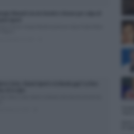
orgio Manetti via da Uomini e Donne per colpa di
anni Sperti
mini e Donne: Giorgio Manetti assente per colpa di Sperti Maria
Filippi è...
ted Settembre 10, 2018
1
rco Carta, Gianni Sperti e la Barale gay? La lista
oc di Io Spio
Spio: Marco Carta, Sperti e la Barale nella lista dei presunti Vip
...
Tempta
ted Agosto 31, 2018
0
“Non è
Amici:
di rap