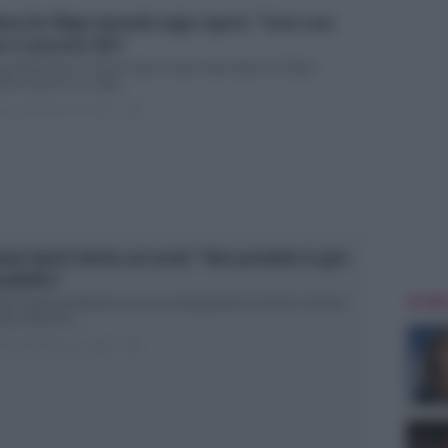
ria De Filippi riprende Luigi e Sperti: “Certe cose
n si possono dire”
gi Mastroianni e Gianni Sperti rimproverati dalla De Filippi
lche giorno fa è stata...
ted Settembre 28, 2018
0
anni Sperti sbotta sui social: “Non prendete in giro
 pubblico”
ULTIME
anni Sperti arrabbiato con un ex protagonista di Uomini e Donne
nni Sperti ha...
ted Settembre 21, 2018
0