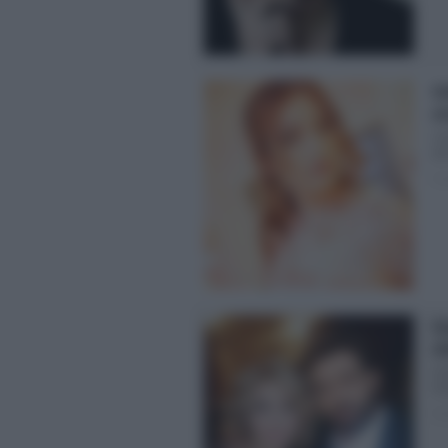
Ue
em
Uo
gio
Pos
Gi
ob
Uo
ini
Pos