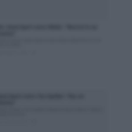
D, Gianni Sperti contro Nilufar: “Mostraci le tue
ozioni”
mini e Donne, Gianni Sperti incalza Nilufar Addati Inizia, con un
rno di ritardo,...
ted Marzo 27, 2018
0
anni Sperti contro Tina Cipollari: “Non sei
iettiva”
mini e Donne: Tina Cipollari criticata da Gianni Sperti E’ appena
ziata una nuova...
ted Marzo 21, 2018
0