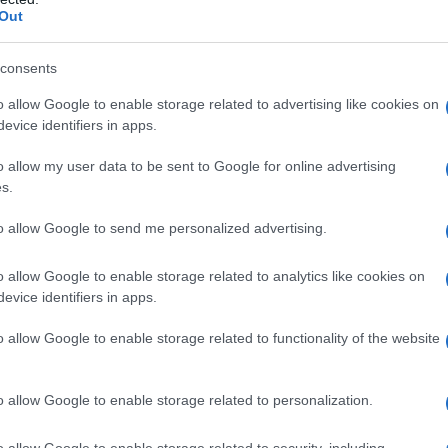
Out
consents
ticipazioni Uomini e Donne, Gianni Sperti attacca
o allow Google to enable storage related to advertising like cookies on
igi e Giordano
evice identifiers in apps.
icipazioni UeD, Gianni Sperti contesta la maglietta di Luigi
stroianni e Giordano Mazzocchi Nonostante...
o allow my user data to be sent to Google for online advertising
ted Aprile 30, 2018
0
s.
to allow Google to send me personalized advertising.
o allow Google to enable storage related to analytics like cookies on
evice identifiers in apps.
mini e Donne, Gianni Sperti a Giorgio: “Fatti i ca**i
o allow Google to enable storage related to functionality of the website
oi”
anni Sperti attacca Giorgio Manetti a Uomini e Donne Puntata
andescente in chiusura di...
o allow Google to enable storage related to personalization.
ted Aprile 20, 2018
0
o allow Google to enable storage related to security, including