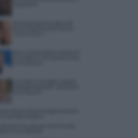
espansione?
Benjamin Mascolo replica alla
sua ex fidanzata Bella Thorne:
“Dicono di me…”
Amici, Simone Nolasco vittima di
un incidente: “Mi è passata tutta
la vita davanti”
Un medico in famiglia, l’appello
di Margot Sikabonyi: “Necessario
il suo ritorno!”
tion Island, Danilo D’Angelo ammette:
 un periodo semplice”
 Opi svela una volta per tutte che tipo
porto ha con Michelle