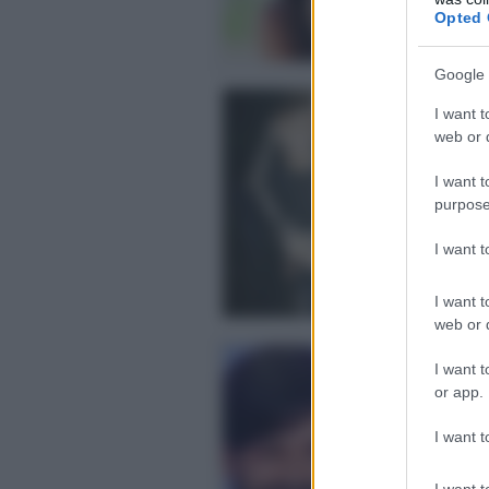
Opted 
Google 
An
I want t
Lu
web or d
Ant
Ma
I want t
Pos
purpose
I want 
I want t
web or d
Uo
I want t
tu
or app.
Gi
inc
I want t
Pos
I want t