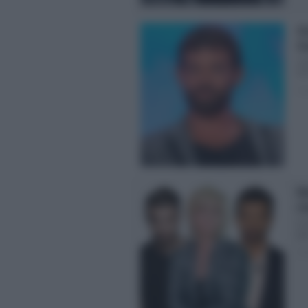
Gi
Gi
Uo
De 
Pos
Ma
ch
Io 
gay
Pos