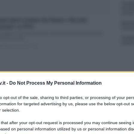
Tempta
Giorda
scree
anni Sperti sostiene Ida Platano e Riccardo
Ballan
arnieri. La FOTO
Carluc
a Platano e Riccardo Guarnieri sostenuti da Gianni Sperti Gianni
Tempta
rti non ha mai...
Vatier
ted Agosto 16, 2018
0
.it -
Do Not Process My Personal Information
anni Sperti contro le coppie scoppiate di Uomini e
onne
to opt-out of the sale, sharing to third parties, or processing of your per
formation for targeted advertising by us, please use the below opt-out s
mini e Donne: Gianni Sperti lancia una frecciata contro le coppie
ppiate Gianni Sperti...
 selection.
ted Giugno 29, 2018
0
 that after your opt-out request is processed you may continue seeing i
ased on personal information utilized by us or personal information dis