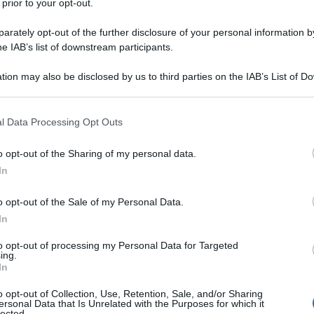
 prior to your opt-out.
rately opt-out of the further disclosure of your personal information by
he IAB’s list of downstream participants.
mini e Donne: Gemma Galgani ringrazia Gianni
erti
tion may also be disclosed by us to third parties on the IAB’s List of 
anni Sperti ringraziato da Gemma Galgani dopo Uomini e Donne
 that may further disclose it to other third parties.
mini e Donne ha...
ted Giugno 9, 2018
0
 that this website/app uses one or more Google services and may gath
l Data Processing Opt Outs
including but not limited to your visit or usage behaviour. You may click 
 to Google and its third-party tags to use your data for below specifi
o opt-out of the Sharing of my personal data.
ogle consent section.
In
o opt-out of the Sale of my Personal Data.
ulia De Lellis si commuove a Uomini e Donne:
In
anni Sperti la consola
to opt-out of processing my Personal Data for Targeted
mini e Donne: Giulia De Lellis scoppia a piangere e Sperti la
ing.
forta Oggi...
In
ted Maggio 16, 2018
0
o opt-out of Collection, Use, Retention, Sale, and/or Sharing
ersonal Data that Is Unrelated with the Purposes for which it
lected.