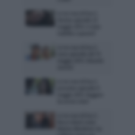
Le tre rose di Eva 3,
decimo episodio 22
maggio 2015: è stata
Isabella a sparare?
Le tre rose di Eva 3,
nono episodio del 15
maggio 2015: Edoardo
morirà?
Le tre rose di Eva 3,
prossimo episodio 8
maggio 2015: Ruggero
ha ucciso Livia?
Le tre rose di Eva 3,
Rocco Giusti come
Matteo Monforte: ha