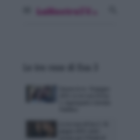
Le tre rose di Eva 3
Stasera in tv, 18 giugno
2015: Le tre rose di Eva
3, Superquark e Servizio
Pubblico
Le tre rose di Eva 3, 18
giugno 2015: tutto
pronto per il finale di