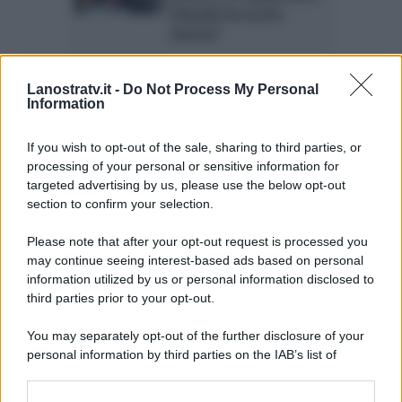
Edoardo ha ucciso
Aurora?
Anticipazioni Le tre rose
Lanostratv.it -
Do Not Process My Personal
di Eva 3, prima puntata
Information
20 marzo 2015. Aurora
lontana da Villalba
If you wish to opt-out of the sale, sharing to third parties, or
processing of your personal or sensitive information for
Le tre rose di Eva 3,
targeted advertising by us, please use the below opt-out
Roberto Farnesi svela:
section to confirm your selection.
“A 45 anni desidero
diventare padre”
Please note that after your opt-out request is processed you
may continue seeing interest-based ads based on personal
information utilized by us or personal information disclosed to
third parties prior to your opt-out.
Page 1 of 2
1
2
You may separately opt-out of the further disclosure of your
personal information by third parties on the IAB’s list of
downstream participants.