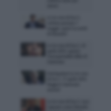
sofferto tanto per
amore
Le tre rose di Eva 3,
settima puntata 1
maggio: qual è la verità
di Edoardo?
Le tre rose di Eva 3, 24
aprile 2015: spunta
l’insospettabile killer di
Camerana
Anticipazioni Le tre rose
di Eva 3, 17 aprile 2015:
Ruggero Camerana
morirà?
Le tre rose di Eva 3, Luca
Capuano come Edoardo: