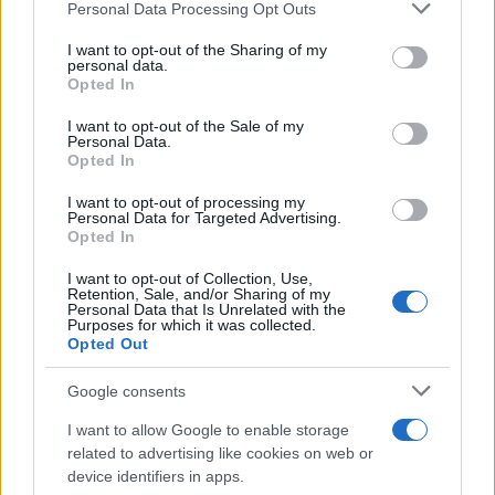
Personal Data Processing Opt Outs
This information may also be disclosed by us to third parties
ULTIME NOTIZIE
on the IAB’s List of Downstream Participants that may further
I want to opt-out of the Sharing of my
disclose it to other third parties.
personal data.
Temptation Island, puntata
Opted In
speciale a settembre? Lo spoiler
Please note that this website/app uses one or more Google
di Rosario Monetti
services and may gather and store information including but
I want to opt-out of the Sale of my
Personal Data.
not limited to your visit or usage behaviour. You may click to
Opted In
grant or deny consent to Google and its third-party tags to
Carmen Russo ed Enzo Paolo
use your data for below specified purposes in below Google
Turchi nel cast di Amici? La loro
I want to opt-out of processing my
risposta spiazza
consent section.
Personal Data for Targeted Advertising.
Opted In
I want to opt-out of Collection, Use,
Marianna Scarci: “Saranno
Retention, Sale, and/or Sharing of my
Famosi? Niente cachet. Ecco
Personal Data that Is Unrelated with the
com’era Maria De Filippi”
Purposes for which it was collected.
Opted Out
Temptation Island, Soraya
Google consents
Sabetta massacrata: “Sono stata
minacciata di morte”
I want to allow Google to enable storage
related to advertising like cookies on web or
device identifiers in apps.
Andrea Dal Corso come sta dopo