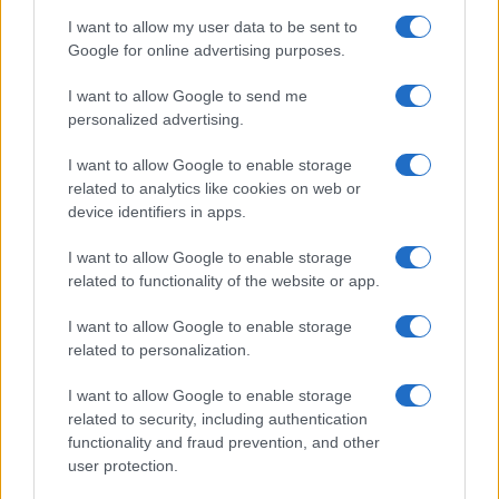
l’incidente: “Operazione fatta.
I want to allow my user data to be sent to
Ecco cosa mi aspetta”
Google for online advertising purposes.
I want to allow Google to send me
Temptation Island torna a settembre su
Canale 5? Raffaella Mennoia rompe il silenzio
personalized advertising.
Raffaella Griggi su Chi l’ha visto: “Sciarelli mi
I want to allow Google to enable storage
ha detto di essere meno buona”
related to analytics like cookies on web or
The Voice Senior, rivoluzione in giuria:
device identifiers in apps.
Fiorella Mannoia sostituisce Loredana Bertè
I want to allow Google to enable storage
Ascolti Tv 3 agosto: vince Il Giovane
related to functionality of the website or app.
Montalbano, Ruota ad un passo dal 30%
Gerry Scotti sul successo de La ruota della
I want to allow Google to enable storage
fortuna: “Rai ci ha preso sottogamba”
related to personalization.
I want to allow Google to enable storage
related to security, including authentication
functionality and fraud prevention, and other
user protection.