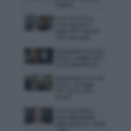
stagione
Le tre rose di Eva 3,
trama episodio 11
giugno 2015: Edoardo
vicino alla verità?
Anticipazioni Le tre rose
di Eva 3, 4 giugno 2015:
chi è la Dama Rossa?
Anticipazioni Le tre rose
di Eva 3, 28 maggio
2015: chi ha ucciso
Aurora?
Le tre rose di Eva 3,
Anna Safroncik dice
addio ad Aurora: “Grazie
a tutti”