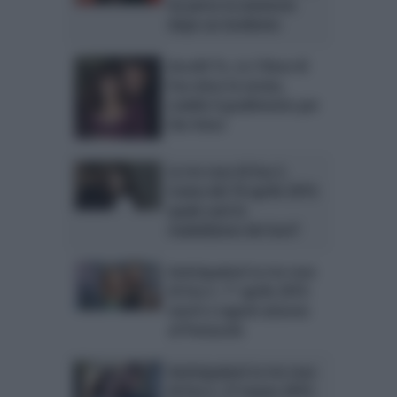
ha perso la memoria
dopo un incidente
Ascolti Tv, Le 3 Rose di
Eva vince la serata,
stabile il gradimento per
the Voice
Le tre rose di Eva 3,
trama del 10 aprile 2015:
quale sarà la
maledizione dei Gori?
Anticipazioni Le tre rose
di Eva 3, 1° aprile 2015:
morti e segreti attorno
al Pentacolo
Anticipazioni Le tre rose
di Eva 3, 27 marzo 2015: