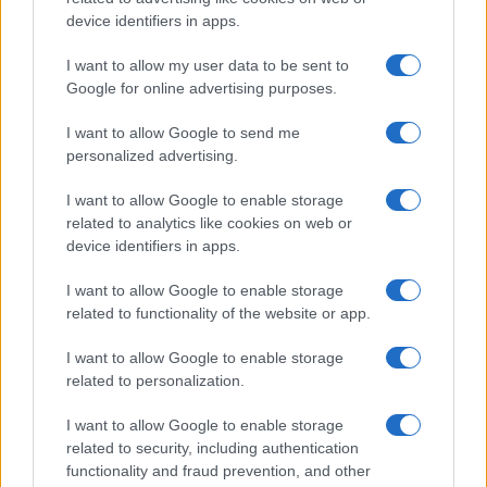
device identifiers in apps.
Uomini e Donne, Elisabetta
Gigante in ospedale: “Barcollo
I want to allow my user data to be sent to
ma non mollo”
Google for online advertising purposes.
I want to allow Google to send me
Temptation Island, affari d’oro per Giovanni
personalized advertising.
Grazioso: attività in espansione?
Benjamin Mascolo replica alla sua ex
I want to allow Google to enable storage
fidanzata Bella Thorne: “Dicono di me…”
related to analytics like cookies on web or
Amici, Simone Nolasco vittima di un
device identifiers in apps.
incidente: “Mi è passata tutta la vita davanti”
I want to allow Google to enable storage
Un medico in famiglia, l’appello di Margot
related to functionality of the website or app.
Sikabonyi: “Necessario il suo ritorno!”
Temptation Island, Danilo D’Angelo ammette:
I want to allow Google to enable storage
“Non è un periodo semplice”
related to personalization.
I want to allow Google to enable storage
related to security, including authentication
functionality and fraud prevention, and other