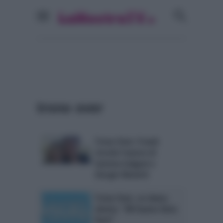
trono over
Trono Over: il web
ricorda l’amore di
Gemma Galgani e
Giorgio Manetti
Trono Over, ex dama
sbotta: “Mi hanno fatta
fuori”