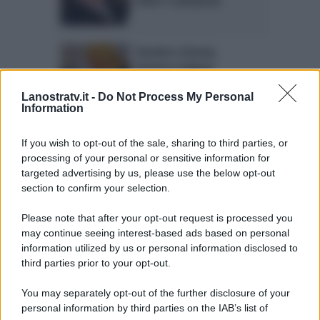
Over? L’annuncio
Uomini e Donne,
Gemma Galgani
commossa: il ricordo di
Piripicchio
Lanostratv.it -
Do Not Process My Personal
Information
Trono Over, Giorgio
If you wish to opt-out of the sale, sharing to third parties, or
Manetti: frecciatina
processing of your personal or sensitive information for
contro Gemma?
targeted advertising by us, please use the below opt-out
section to confirm your selection.
Please note that after your opt-out request is processed you
Page 3 of 13
‹ Previous
1
2
may continue seeing interest-based ads based on personal
information utilized by us or personal information disclosed to
3
4
5
6
7
Next ›
third parties prior to your opt-out.
Last »
You may separately opt-out of the further disclosure of your
personal information by third parties on the IAB’s list of