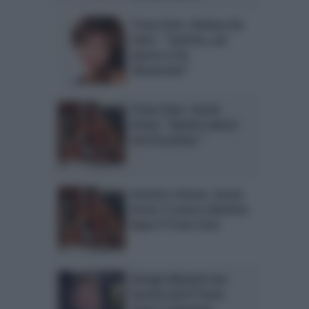
Trono Over, Barbara De
Santi : “Gemma, per
questo ti ho
denunciato”
Trono Over, Sossio
Aruta: “Questo amore
non ha prezzo “
Uomini e Donne, Sossio
Aruta: il nuovo obiettivo
dopo il Trono Over
Giorgio Manetti non
lascerà mai il Trono