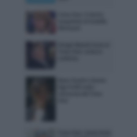
Trono Over: il ritorno
inaspettato di Graziella
Montanari
Giorgio Manetti torna al
Trono Over: arriva la
conferma
News Uomini e Donne:
Elga Profili svela i
retroscena del Trono
Over
Trono Over, Sossio Aruta