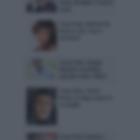
vicino all’addio? Il nuovo
ruolo
Trono Over: Barbara De
Santi in crisi. Cosa è
successo?
Trono Over: Giorgio
Manetti e la dedica
speciale ai fan. VIDEO
Trono Over, Sossio
Aruta: lo sfogo contro la
ex moglie
Trono Over Uomini e