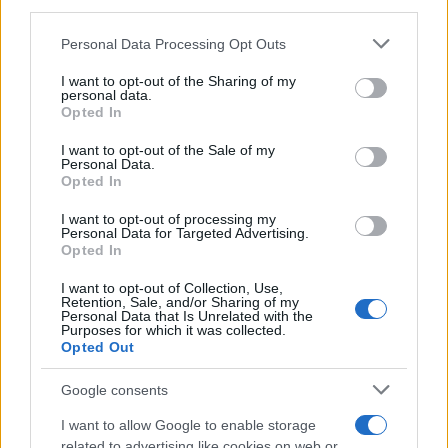
downstream participants.
Personal Data Processing Opt Outs
This information may also be disclosed by us to third parties
on the IAB’s List of Downstream Participants that may further
ULTIME NOTIZIE
I want to opt-out of the Sharing of my
disclose it to other third parties.
personal data.
Helena Prestes e Javier Martinez
Opted In
sono in crisi oppure no? Lui
Please note that this website/app uses one or more Google
rompe il silenzio
services and may gather and store information including but
I want to opt-out of the Sale of my
Personal Data.
not limited to your visit or usage behaviour. You may click to
Opted In
grant or deny consent to Google and its third-party tags to
Uomini e Donne, sfogo al veleno
use your data for below specified purposes in below Google
di Ludovica Valli: “Letto cose
I want to opt-out of processing my
consent section.
sconvolgenti su di me”
Personal Data for Targeted Advertising.
Opted In
I want to opt-out of Collection, Use,
Uomini e Donne, retroscena di
Retention, Sale, and/or Sharing of my
Alice Barisciani: “Ricevevo
Personal Data that Is Unrelated with the
minacce e insulti”
Purposes for which it was collected.
Opted Out
Belen Rodriguez ritrova la
Google consents
serenità: il bacio con il
compagno Gaetano Fidanzati
I want to allow Google to enable storage
related to advertising like cookies on web or