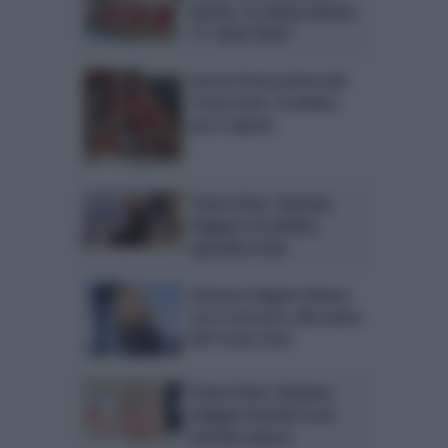
Donne, ex dama sbotta:
“E’ tutto finto”
Sossio Aruta prima del
Trono Over: la dedica
per il nipote
Trono Over, Gemma
Galgani e la dedica
speciale ai fan
Gemma Galgani delusa:
cos’è successo alla dama
del Trono Over
Trono Over: Gemma
Galgani ricorda il suo
vecchio amore