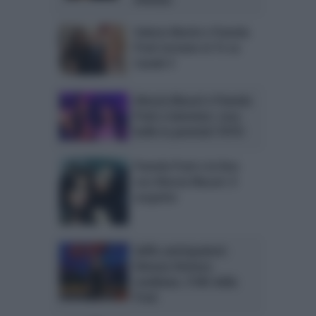
Valeria Marini e Pamela
Prati tornano in Tv su
Canale 5
Alessia Macari e Pamela
Prati a Sanremo: cosa
bolle in pentola? FOTO
Pamela Prati e la foto
con Alessia Macari: il
sospetto
Selfie anticipazioni:
Simona Ventura
snobbata. Il NO della
Prati