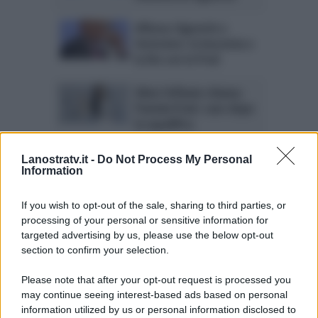
Alfonso Signorini a
Verissimo: la leucemia e
la lite con la Prati
Silvia Toffanin chiama
Pamela Prati: caos dopo
la squalifica
Pamela Prati eroina
Lanostratv.it -
Do Not Process My Personal
dopo il GF Vip. LA FOTO
Information
If you wish to opt-out of the sale, sharing to third parties, or
processing of your personal or sensitive information for
targeted advertising by us, please use the below opt-out
GF Vip: Pamela Prati
section to confirm your selection.
riceve il tapiro e sporge
denuncia?
Please note that after your opt-out request is processed you
may continue seeing interest-based ads based on personal
information utilized by us or personal information disclosed to