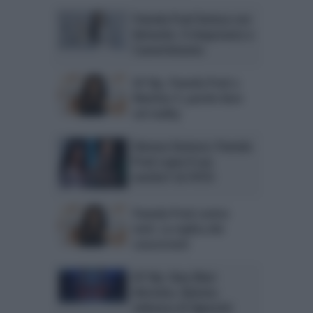
Pamela Prati furiosa con
Bettarini. Il rimprovero e
l’avvertimento
GF Vip, Pamela Prati a
Mattino 5: parole dure
sul reality
Simona Ventura: Pamela
Prati copia il suo
vestito? LA FOTO
Pamela Prati contro
tutti. La replica dei
concorrenti
GF Vip: Ilary Blasi
distratta. Battuta
velenosa di Signorini