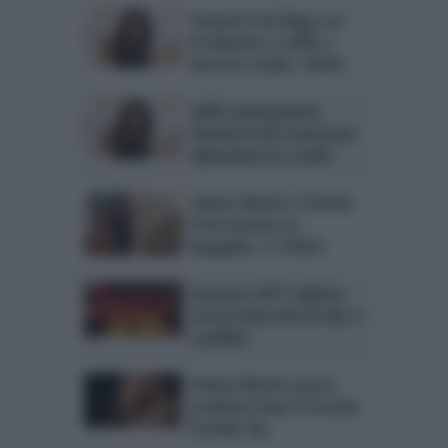
Pamela Prati litiga con
De Martino a Selfie e
lascia lo studio. VIDEO
Selfie anticipazioni:
Pamela Prati contestata
abbandona lo studio
Valeria Marini e Pamela
Prati insieme al
Bagaglino. IL VIDEO
Sanremo 2017 vallette:
concorrente del GF Vip si
candida!
Valeria Marini: grossi
problemi dopo il Grande
Fratello Vip