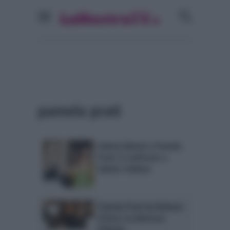
pamela prati
Valeria Marini e Pamela
Prati: il confronto a
Sabato Italiano
Pamela Prati da Barbara
d’Urso: la dolorosa
infanzia