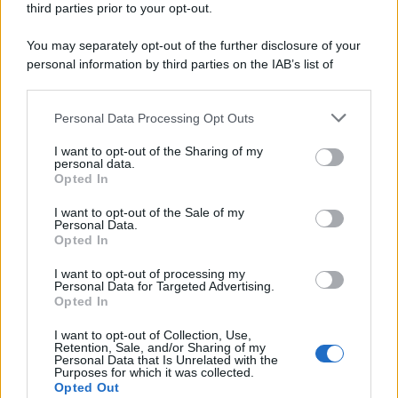
third parties prior to your opt-out.
Page 1 of 2
1
2
You may separately opt-out of the further disclosure of your
personal information by third parties on the IAB’s list of
downstream participants.
Personal Data Processing Opt Outs
This information may also be disclosed by us to third parties
ULTIME NOTIZIE
on the IAB’s List of Downstream Participants that may further
I want to opt-out of the Sharing of my
disclose it to other third parties.
personal data.
Helena Prestes e Javier Martinez
Opted In
sono in crisi oppure no? Lui
Please note that this website/app uses one or more Google
rompe il silenzio
services and may gather and store information including but
I want to opt-out of the Sale of my
Personal Data.
not limited to your visit or usage behaviour. You may click to
Opted In
grant or deny consent to Google and its third-party tags to
Uomini e Donne, sfogo al veleno
use your data for below specified purposes in below Google
di Ludovica Valli: “Letto cose
I want to opt-out of processing my
sconvolgenti su di me”
consent section.
Personal Data for Targeted Advertising.
Opted In
I want to opt-out of Collection, Use,
Uomini e Donne, retroscena di
Retention, Sale, and/or Sharing of my
Alice Barisciani: “Ricevevo
Personal Data that Is Unrelated with the
minacce e insulti”
Purposes for which it was collected.
Opted Out