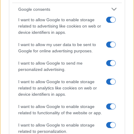
Belen Rodriguez ritrova la
Google consents
serenità: il bacio con il
compagno Gaetano Fidanzati
I want to allow Google to enable storage
related to advertising like cookies on web or
device identifiers in apps.
Uomini e Donne, Elisabetta
Gigante in ospedale: “Barcollo
I want to allow my user data to be sent to
ma non mollo”
Google for online advertising purposes.
I want to allow Google to send me
Temptation Island, affari d’oro per Giovanni
Grazioso: attività in espansione?
personalized advertising.
Benjamin Mascolo replica alla sua ex
I want to allow Google to enable storage
fidanzata Bella Thorne: “Dicono di me…”
related to analytics like cookies on web or
Amici, Simone Nolasco vittima di un
device identifiers in apps.
incidente: “Mi è passata tutta la vita davanti”
I want to allow Google to enable storage
Un medico in famiglia, l’appello di Margot
related to functionality of the website or app.
Sikabonyi: “Necessario il suo ritorno!”
Temptation Island, Danilo D’Angelo ammette:
I want to allow Google to enable storage
“Non è un periodo semplice”
related to personalization.