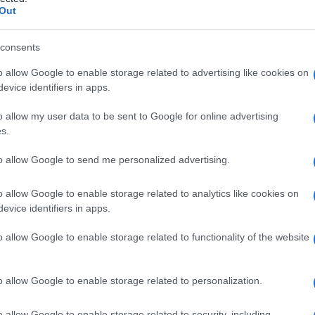
ultima puntata che,...
Out
ted Marzo 16, 2015
consents
ccialetti Rossi 3 ci sarà, parola di Carlo Degli
osti produttore della serie tv
o allow Google to enable storage related to advertising like cookies on
evice identifiers in apps.
sera, con l’ultima puntata di cui qualche giorno fa vi avevamo
rtato le anticipazioni,...
o allow my user data to be sent to Google for online advertising
ted Marzo 15, 2015
s.
 Dama Velata: trama prima puntata, 17 marzo:
to allow Google to send me personalized advertising.
rte la fiction con Miriam Leone
utterà martedì la nuova fiction di Rai1 con protagonista
o allow Google to enable storage related to analytics like cookies on
iam Leone, la cui partenza...
evice identifiers in apps.
ted Marzo 14, 2015
o allow Google to enable storage related to functionality of the website
passo dal cielo 3 anticipazioni ultima puntata del
 marzo: l’amore trionferà?
o allow Google to enable storage related to personalization.
ntro diretto con L’isola dei Famosi. L’ultima puntata di Un
o dal cielo 3...
o allow Google to enable storage related to security, including
ted Marzo 13, 2015