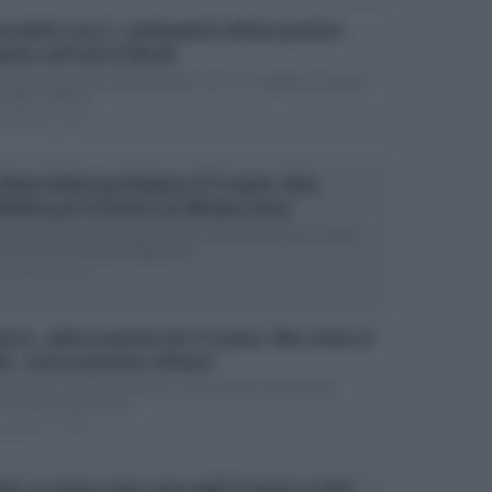
ccialetti rossi 2, anticipazioni ultima puntata:
ieme sull’isola di Nicola
penultima puntata di Braccialetti rossi 2 si è appena conclusa
iando i milioni...
ted Marzo 9, 2015
 Dama Velata posticipata al 17 marzo: data
initiva per la fiction con Miriam Leone
locazione alquanto “ballerina” per La Dama Velata, la nuova
tion in costume con protagonista...
ted Marzo 8, 2015
Bosco, ultima puntata del 13 marzo: Nina vicina al
ler, sarà la prossima vittima?
puzzle non è ancora completo. Tanti tasselli mancano per
vare alla verità. Cosa...
ted Marzo 7, 2015
vet, la nuova serie: torna dall’11 marzo su Rai1.