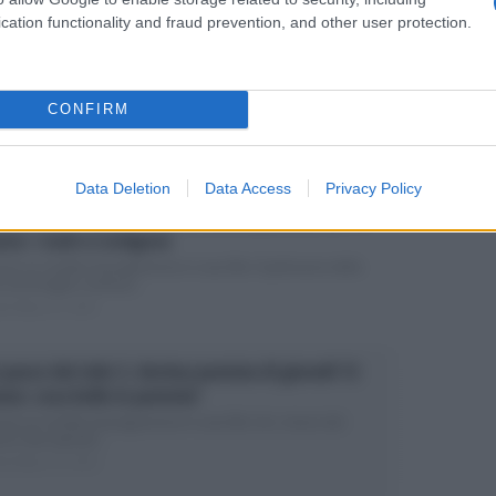
cation functionality and fraud prevention, and other user protection.
lvet 2, trama della seconda puntata. Fiorirà
amore tra Blanca e Max e Rita e Pedro?
CONFIRM
ti cambiamenti e novità ci aspettano nella seconda puntata
a fiction più glamour della...
ted Marzo 12, 2015
Data Deletion
Data Access
Privacy Policy
da al cielo – La Narcotici 2, ultima puntata del 19
zo: i nodi si sciolgono
ora un cambio di programma in casa Rai. Il palinsesto della
e ammiraglia continua...
ed Marzo 11, 2015
 passo dal cielo 3, decima puntata di giovedì 12
rzo: cosa bolle in pentola?
ora un cambio di programma in casa Rai. Ieri, invece dei
sici due episodi...
ted Marzo 10, 2015