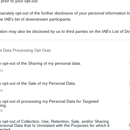
 prior to your opt-out.
è conclusa poco fa la prima attesissima puntata della nuova
Amici:
ion in costume...
di rap
rately opt-out of the further disclosure of your personal information by
ted Marzo 18, 2015
Tempta
he IAB’s list of downstream participants.
Giorda
scree
nore e il Rispetto cancellato dal palinsesto
tion may also be disclosed by us to third parties on the IAB’s List of 
imaverile: fiction rimandata a settembre
Ballan
 that may further disclose it to other third parties.
Carluc
 sarebbe la prima volta che Mediaset dopo aver ufficializzato
alinsesto televisivo modifichi...
 that this website/app uses one or more Google services and may gath
l Data Processing Opt Outs
including but not limited to your visit or usage behaviour. You may click 
ted Marzo 17, 2015
 to Google and its third-party tags to use your data for below specifi
o opt-out of the Sharing of my personal data.
ogle consent section.
In
icipazioni Le tre rose di Eva 3, prima puntata 20
rzo 2015. Aurora lontana da Villalba
o opt-out of the Sale of my Personal Data.
o passati tre anni da quando Aurora (Anna Safroncik) ha
In
erto di essere figlia...
ted Marzo 16, 2015
to opt-out of processing my Personal Data for Targeted
ing.
In
ccialetti rossi 2, ecco il finale: l’amicizia vince
lla paura e Leo non si arrende
o opt-out of Collection, Use, Retention, Sale, and/or Sharing
ersonal Data that Is Unrelated with the Purposes for which it
finita ieri sera la seconda stagione di Braccialetti rossi con
lected.