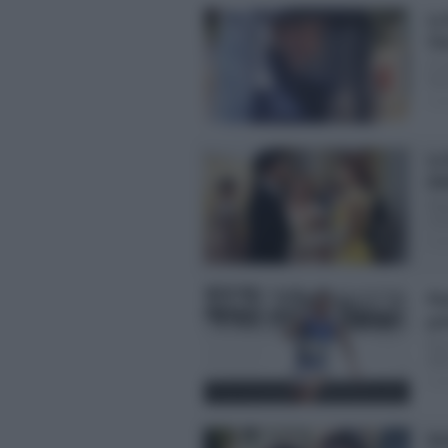
La
Cl
E’ 
Dam
Pos
La
dia
Dop
scor
Pos
Pie
pr
Già
dell
Pos
Ant