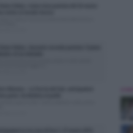
 Dama Velata, trama terza puntata del 26 marzo:
ara mette al mondo Aurora
andata in onda ieri sera la seconda puntata della fiction La
a Velata,...
ted Marzo 25, 2015
 Dama Velata, riassunto seconda puntata: il piano
bolico di zia Adelaide
o l’emozionante prima puntata andata in onda martedì
so (clicca qui per leggere il...
ted Marzo 25, 2015
tro Mennea – La Freccia del Sud, anticipazioni
ULTIME
ima parte: da Barletta al podio
 da diversi giorni su Rai 1 stanno andando in onda i promo
a...
ted Marzo 21, 2015
icipazioni Le tre rose di Eva 3, 27 marzo 2015: