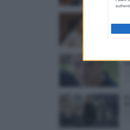
authenti
Ve
l’
Mol
dell
Pos
Sfi
mar
Anc
ret
Post
Un
ma
Anc
clas
Pos