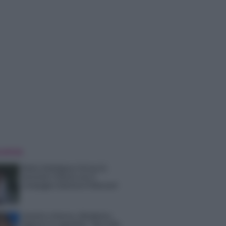
 NOTIZIE
Belen Rodriguez ritrova la
serenità: il bacio con il
compagno Gaetano Fidanzati
Uomini e Donne, Elisabetta
Gigante in ospedale: “Barcollo