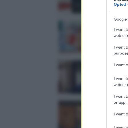
un’
Opted 
Pos
Google 
Bra
Esp
I want t
web or d
Sta
ripo
I want t
Pos
purpose
La
I want 
pa
Deb
I want t
Mir
web or d
Pos
I want t
or app.
Un 
16
I want t
Sco
pass
I want t
Pos