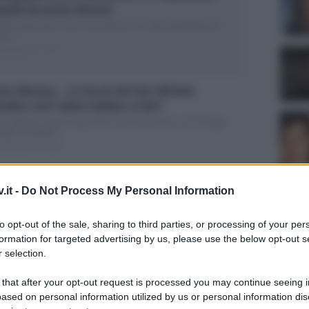
oardo ha ucciso Aurora?
rdio amaro per Le tre rose di Eva 3. In molti attendevano il
rno...
ted Marzo 21, 2015
etro Mennea – La Freccia del Sud, Michele
ndino sarà l’atleta italiano su Rai1
e abbiamo ripetuto già diverse volte, le fiction, sia di lunga
alità sia quelle...
ted Marzo 19, 2015
ticipazioni La Dama Velata, seconda puntata:
.it -
Do Not Process My Personal Information
ra è incinta e riconquista Guido
andata in onda ieri sera la nuovissima fiction di Rai1 con
to opt-out of the sale, sharing to third parties, or processing of your per
tagonista Miriam...
formation for targeted advertising by us, please use the below opt-out s
ted Marzo 18, 2015
Un med
 selection.
Sikabo
 Dama Velata, riassunto della prima puntata: Clara
Tempta
 that after your opt-out request is processed you may continue seeing i
“Non è
segue il suo sogno d’amore
ased on personal information utilized by us or personal information dis