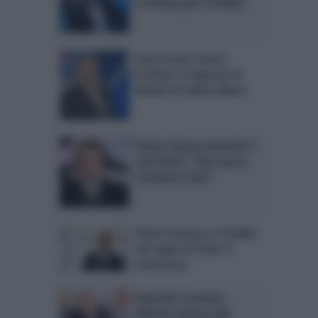
a Insinna per L’Eredità
Gerry Scotti contro
Insinna: si riaprono le
botole di Caduta libera
Flavio Insinna ammette i
suoi limiti: “Non posso
sostituire Frizzi”
Flavio Insinna a L’Eredità
nel segno di Frizzi: il
retroscena
Maurizio Costanzo
difende Insinna alla