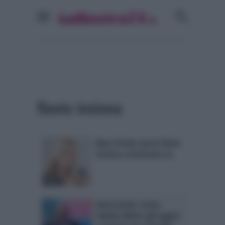
flavio insinna
Mara Venier porta Flavio
Insinna a Domenica In
Gerry Scotti, torna
Caduta Libera: gli auguri