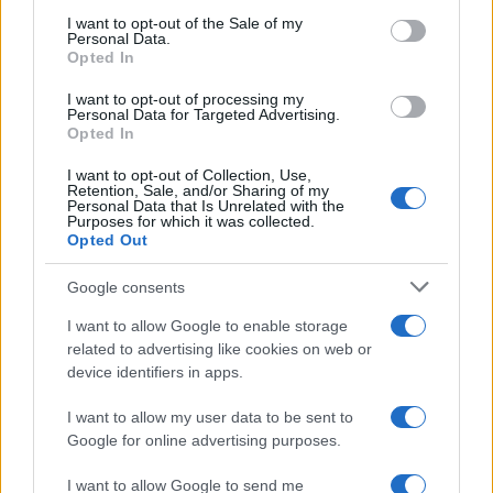
sconvolgenti su di me”
services and may gather and store information including but
I want to opt-out of the Sale of my
Personal Data.
not limited to your visit or usage behaviour. You may click to
Opted In
grant or deny consent to Google and its third-party tags to
Uomini e Donne, retroscena di
use your data for below specified purposes in below Google
Alice Barisciani: “Ricevevo
I want to opt-out of processing my
minacce e insulti”
consent section.
Personal Data for Targeted Advertising.
Opted In
I want to opt-out of Collection, Use,
Belen Rodriguez ritrova la
Retention, Sale, and/or Sharing of my
serenità: il bacio con il
Personal Data that Is Unrelated with the
compagno Gaetano Fidanzati
Purposes for which it was collected.
Opted Out
Uomini e Donne, Elisabetta
Google consents
Gigante in ospedale: “Barcollo
ma non mollo”
I want to allow Google to enable storage
related to advertising like cookies on web or
device identifiers in apps.
Temptation Island, affari d’oro
per Giovanni Grazioso: attività in
I want to allow my user data to be sent to
espansione?
Google for online advertising purposes.
I want to allow Google to send me
Benjamin Mascolo replica alla sua ex