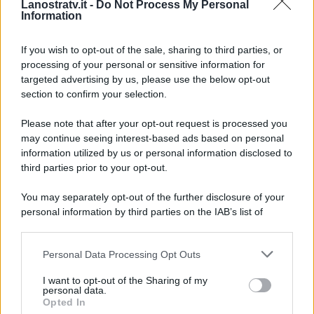
Lanostratv.it -
Do Not Process My Personal
Information
Flavio Insinna e Affari
Tuoi: spunta un
retroscena del passato
If you wish to opt-out of the sale, sharing to third parties, or
processing of your personal or sensitive information for
targeted advertising by us, please use the below opt-out
Flavio Insinna verso
section to confirm your selection.
Rai3: cosa farà dopo
Affari Tuoi
Please note that after your opt-out request is processed you
may continue seeing interest-based ads based on personal
information utilized by us or personal information disclosed to
third parties prior to your opt-out.
Page 1 of 4
1
2
3
4
You may separately opt-out of the further disclosure of your
personal information by third parties on the IAB’s list of
downstream participants.
Personal Data Processing Opt Outs
This information may also be disclosed by us to third parties
ULTIME NOTIZIE
on the IAB’s List of Downstream Participants that may further
I want to opt-out of the Sharing of my
disclose it to other third parties.
personal data.
Uomini e Donne, sfogo al veleno
Opted In
di Ludovica Valli: “Letto cose
Please note that this website/app uses one or more Google