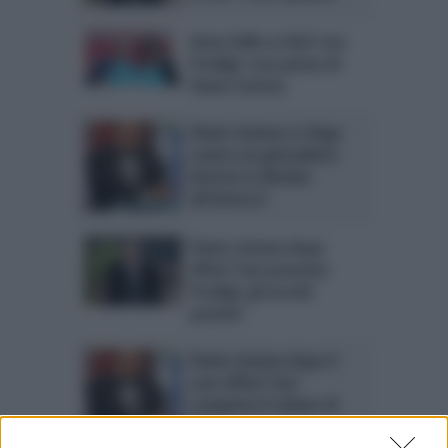
Anna Valle su Rai1 con
Prodigi: cosa pensa di
Flavio Insinna
Flavio Insinna si sfoga
contro un giornalista:
Striscia La Notizia
all’attacco?
Flavio Insinna dopo
Affari Tuoi presenta
Prodigi: gli ascolti
previsti
Flavio Insinna dopo il
caso Affari Tuoi
conquista il sabato di
Rai1