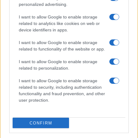
fidanzata Bella Thorne: “Dicono di me…”
personalized advertising.
Amici, Simone Nolasco vittima di un
I want to allow Google to enable storage
incidente: “Mi è passata tutta la vita davanti”
related to analytics like cookies on web or
Un medico in famiglia, l’appello di Margot
device identifiers in apps.
Sikabonyi: “Necessario il suo ritorno!”
I want to allow Google to enable storage
Temptation Island, Danilo D’Angelo ammette:
related to functionality of the website or app.
“Non è un periodo semplice”
Amici: Opi svela una volta per tutte che tipo
I want to allow Google to enable storage
di rapporto ha con Michelle
related to personalization.
I want to allow Google to enable storage
related to security, including authentication
functionality and fraud prevention, and other
user protection.
Programmi Tv
Personaggi
Serie Tv
CONFIRM
Soap
Gossip
Musica
Ascolti Tv