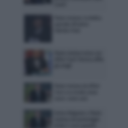
Conti?
Flavio Insinna: la dedica
speciale all’amico
Fabrizio Frizzi
Flavio Insinna torna con
Affari Tuoi? Striscia affila
gli artigli
Flavio Insinna da Affari
Tuoi a La strada senza
tasse: come sarà
Enrico Brignano e Flavio
Insinna nel pomeriggio
di Rai 1: ecco quando