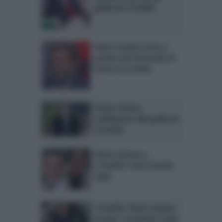
guida de L’Eredità
Flavio Insinna torna a
parlare dei fuorionda di
Striscia la notizia
Flavio Insinna
confermato alla guida de
L’Eredità
Flavio Insinna a
L’Eredità? Parla Claudio
Lippi
L’Eredità: Flavio Insinna
pronto a sostituire Carlo