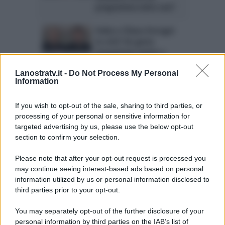
programma tutto suo?
Fedez e Chiara Ferragni
in crisi? Un gesto
inaspettato mette a
tacere il gossip
Lanostratv.it -
Do Not Process My Personal
Information
Barbara d’Urso lancia un
importante appello:
If you wish to opt-out of the sale, sharing to third parties, or
“Abbiamo tutti bisogno
processing of your personal or sensitive information for
di…”
targeted advertising by us, please use the below opt-out
section to confirm your selection.
Please note that after your opt-out request is processed you
Page 5 of 62
‹ Previous
1
2
may continue seeing interest-based ads based on personal
information utilized by us or personal information disclosed to
3
4
5
6
7
8
9
third parties prior to your opt-out.
Next ›
Last »
You may separately opt-out of the further disclosure of your
personal information by third parties on the IAB’s list of