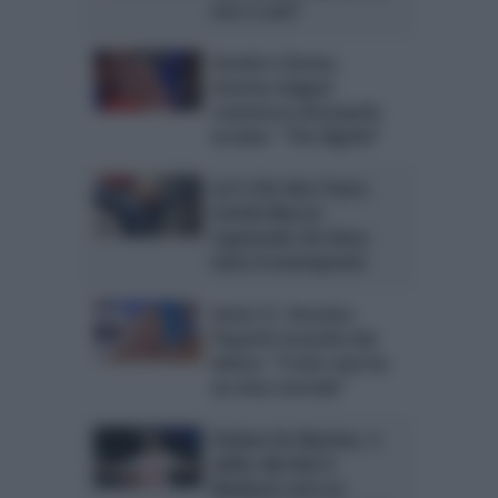
non ci sarà”
Uomini e Donne,
Gemma Galgani
commossa dal popolo
ucraino: “Che dignità”
Lol 2-Chi ride è fuori,
trionfa Maccio
Capatonda che dona
tutto il montepremi
Amici 21, Veronica
Peparini stravolta dal
dolore: “Il mio cane ha
un virus mortale”
Stefano De Martino, è
addio alla Rai! A
Mediaset avrà un