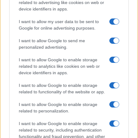
related to advertising like cookies on web or
device identifiers in apps.
Uomini e Donne, Elisabetta
Gigante in ospedale: “Barcollo
I want to allow my user data to be sent to
ma non mollo”
Google for online advertising purposes.
I want to allow Google to send me
Temptation Island, affari d’oro per Giovanni
Grazioso: attività in espansione?
personalized advertising.
Benjamin Mascolo replica alla sua ex
I want to allow Google to enable storage
fidanzata Bella Thorne: “Dicono di me…”
related to analytics like cookies on web or
Amici, Simone Nolasco vittima di un
device identifiers in apps.
incidente: “Mi è passata tutta la vita davanti”
I want to allow Google to enable storage
Un medico in famiglia, l’appello di Margot
related to functionality of the website or app.
Sikabonyi: “Necessario il suo ritorno!”
Temptation Island, Danilo D’Angelo ammette:
I want to allow Google to enable storage
“Non è un periodo semplice”
related to personalization.
I want to allow Google to enable storage
related to security, including authentication
functionality and fraud prevention, and other