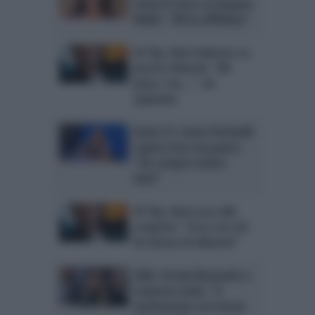
vuota il sacco su Dayane
Mello: “Mi ha diffidata”
GF Vip, Barù indeciso su
Jessica Selassiè: “Mi
piace, ma…”, lei
spiazzata
Amici 21, Anna Pettinelli
supera una sua paura:
“Ho sempre voluto
farlo”
GF Vip, Barù esce allo
scoperto: “Ecco con chi
ho deciso di allearmi”
U&D, Ursula Bennardo a
sorpresa svela: “Il
matrimonio con Sossio