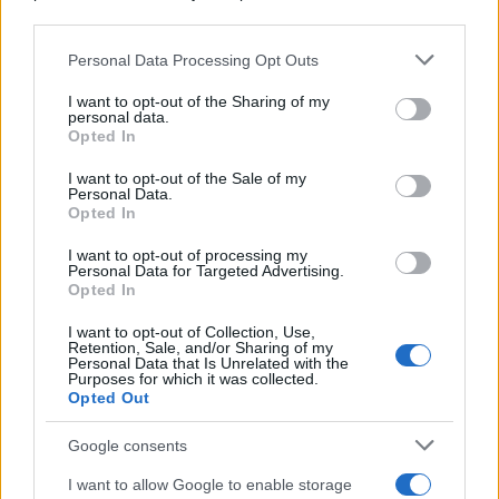
downstream participants.
Personal Data Processing Opt Outs
This information may also be disclosed by us to third parties
ULTIME NOTIZIE
on the IAB’s List of Downstream Participants that may further
I want to opt-out of the Sharing of my
disclose it to other third parties.
personal data.
Helena Prestes e Javier Martinez
Opted In
sono in crisi oppure no? Lui
Please note that this website/app uses one or more Google
rompe il silenzio
services and may gather and store information including but
I want to opt-out of the Sale of my
Personal Data.
not limited to your visit or usage behaviour. You may click to
Opted In
grant or deny consent to Google and its third-party tags to
Uomini e Donne, sfogo al veleno
use your data for below specified purposes in below Google
di Ludovica Valli: “Letto cose
I want to opt-out of processing my
sconvolgenti su di me”
consent section.
Personal Data for Targeted Advertising.
Opted In
I want to opt-out of Collection, Use,
Uomini e Donne, retroscena di
Retention, Sale, and/or Sharing of my
Alice Barisciani: “Ricevevo
Personal Data that Is Unrelated with the
minacce e insulti”
Purposes for which it was collected.
Opted Out
Belen Rodriguez ritrova la
Google consents
serenità: il bacio con il
compagno Gaetano Fidanzati
I want to allow Google to enable storage