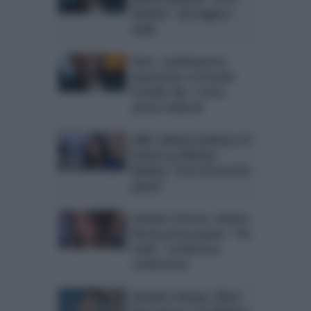
vittima”, lei reagisce
male
Barù, cambiamento
improvviso al Grande
Fratello Vip: c’entra
Jessica Selassiè
U&D, Valeria Cardone e il
timore su Matteo
Ranieri: “Ecco di cosa ho
paura”
Uomini e Donne, Andrea
Nicole preoccupata: “Sto
male”, la dolorosa
confessione
Uomini e Donne, Nicol