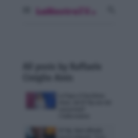
All posts by Raffaele
Ciniglio Ainis
La Pupa e il Secchione
show, dal GF Vip uno dei
concorrenti?
L’indiscrezione
GF Vip, Barù affonda
Jessica Selassié: “Fa la