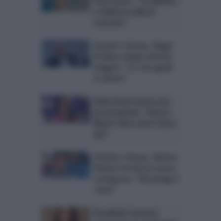
Piva sicura: “Tra Matteo
e Federica nulla di
concreto”
Uomini e Donne, Biagio
Di Maro elogia Gemma
Galgani: “Io e lei uguali
in amore”
Delia Duran lancia una
provocazione: “Amore
libero? Non sono l’unica
qui”
Uomini e Donne, Matteo
Ranieri ricorda la nonna
scomparsa: “Mi piange il
cuore”
Rosalinda Cannavó