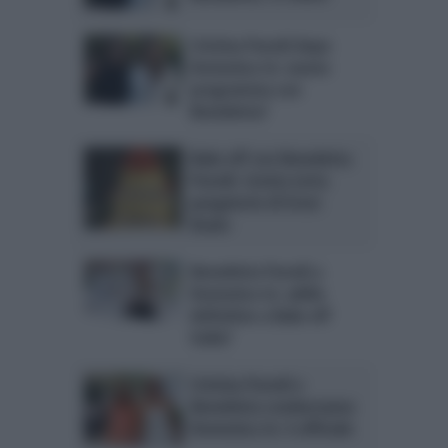
Cristina Parodi dopo
Domenica In: nuovo
programma con
Benedetta?
Bake off con Benedetta
Parodi: ricetta torta
purgatorio di Ernst
Knam
Benedetta Parodi a
Domenica In: addio
definitivo a Bake off
Italia?
Cristina Parodi e
Benedetta condurranno
Domenica In: è ufficiale