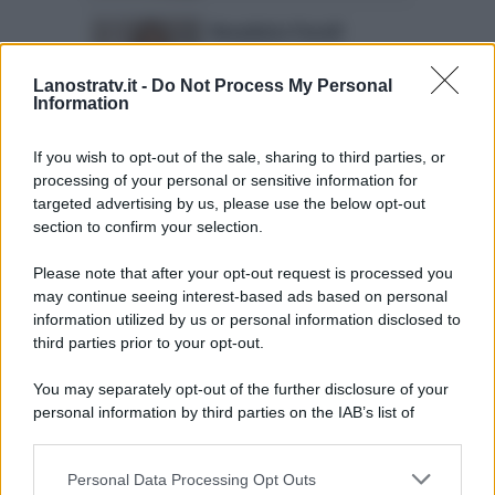
Benedetta Parodi
sostituita: nuova
conduttrice al suo posto
Lanostratv.it -
Do Not Process My Personal
Information
Pronto e Postato: ricetta
If you wish to opt-out of the sale, sharing to third parties, or
tiramisù allegro di
processing of your personal or sensitive information for
Benedetta Parodi
targeted advertising by us, please use the below opt-out
section to confirm your selection.
Please note that after your opt-out request is processed you
Page 4 of 11
‹ Previous
1
2
may continue seeing interest-based ads based on personal
information utilized by us or personal information disclosed to
3
4
5
6
7
8
third parties prior to your opt-out.
Next ›
Last »
You may separately opt-out of the further disclosure of your
personal information by third parties on the IAB’s list of
downstream participants.
Personal Data Processing Opt Outs
This information may also be disclosed by us to third parties