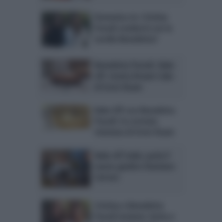
Domenica In: Cristina
Parodi condurrà con la
sorella Benedetta?
Benedetta Parodi, Bake
off: ricetta Dream Cake
di Ernst Knam
Bake Off con Benedetta
Parodi: la crostata
rivisitata di Ernst Knam
Bake off Italia: parla il
nuovo giudice Damiano
Carrara
Cristina e Benedetta
Parodi insieme: botta e