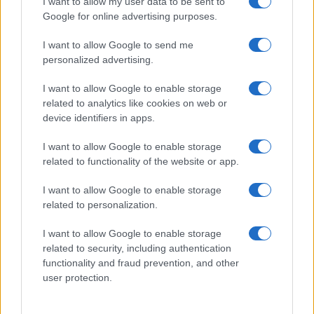
I want to allow my user data to be sent to
e si lasciano”
Google for online advertising purposes.
I want to allow Google to send me
Amici, già finita tra Nicola Marchionni e
personalized advertising.
Valentina Pesaresi: “Siamo molto distanti”
La Ruota della Fortuna, complimenti per
I want to allow Google to enable storage
Gerry Scotti: “Avrai un futuro fantastico”
related to analytics like cookies on web or
Helena Prestes e Javier Martinez sono in crisi
device identifiers in apps.
oppure no? Lui rompe il silenzio
I want to allow Google to enable storage
Uomini e Donne, sfogo al veleno di Ludovica
related to functionality of the website or app.
Valli: “Letto cose sconvolgenti su di me”
Uomini e Donne, retroscena di Alice
I want to allow Google to enable storage
Barisciani: “Ricevevo minacce e insulti”
related to personalization.
I want to allow Google to enable storage
related to security, including authentication
functionality and fraud prevention, and other
user protection.