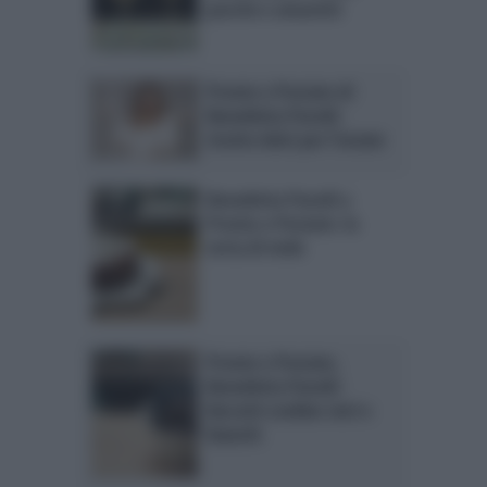
pesche e amaretti
Pronto e Postato di
Benedetta Parodi:
ricette dolci per l’estate
Benedetta Parodi a
Pronto e Postato: la
torta di mele
Pronto e Postato,
Benedetta Parodi:
biscotti cookies neri e
bianchi