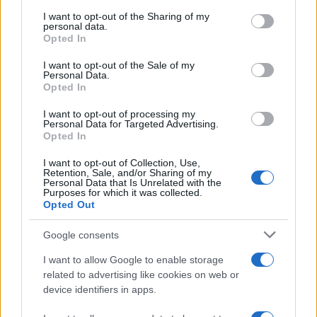
on the IAB’s List of Downstream Participants that may further
ULTIME NOTIZIE
I want to opt-out of the Sharing of my
disclose it to other third parties.
personal data.
Manuela Carriero e Francesco
Opted In
Chiofalo: “Saremo genitori in età
Please note that this website/app uses one or more Google
avanzata”
services and may gather and store information including but
I want to opt-out of the Sale of my
Personal Data.
not limited to your visit or usage behaviour. You may click to
Opted In
grant or deny consent to Google and its third-party tags to
Senza Cri dopo la rimozione del
use your data for below specified purposes in below Google
seno racconta: “Quando ho visto
I want to opt-out of processing my
consent section.
le cicatrici…”
Personal Data for Targeted Advertising.
Opted In
I want to opt-out of Collection, Use,
Temptation island, Karina
Retention, Sale, and/or Sharing of my
Cascella al posto di Filippo
Personal Data that Is Unrelated with the
Bisciglia? La risposta spiazza
Purposes for which it was collected.
Opted Out
Grande Fratello: Federica
Google consents
Rosatelli torna a parlare
dell’episodio del bicchiere
I want to allow Google to enable storage
lanciato
related to advertising like cookies on web or
device identifiers in apps.
Uomini e Donne, gossip su
Asmaa e Cristiano: “Si prendono