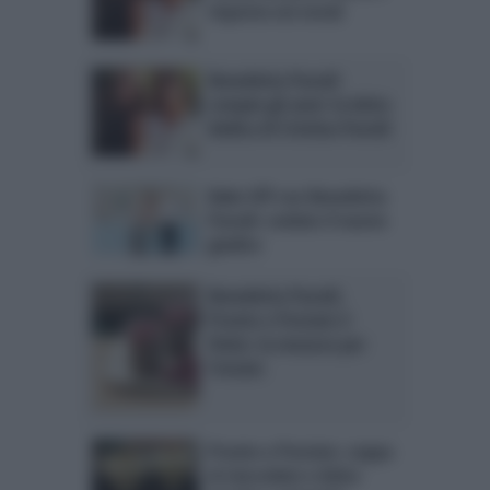
risposta sui social
Benedetta Parodi
compie gli anni: la dolce
dedica di Cristina Parodi
Bake Off con Benedetta
Parodi: svelato il nuovo
giudice
Benedetta Parodi,
Pronto e Postato è
finito: la mousse per
l’estate
Pronto e Postato: coppa
al cioccolato e dolce