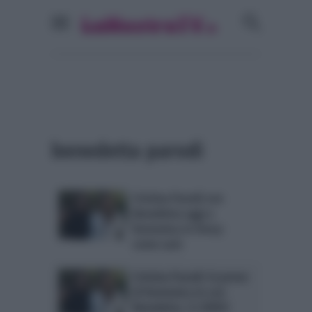
benedetta parodi
Cristina Parodi con
Benedetta oggi a
Domenica In Story:
come sarà
Cristina Parodi: le prove
di Domenica In con
Benedetta. IL VIDEO