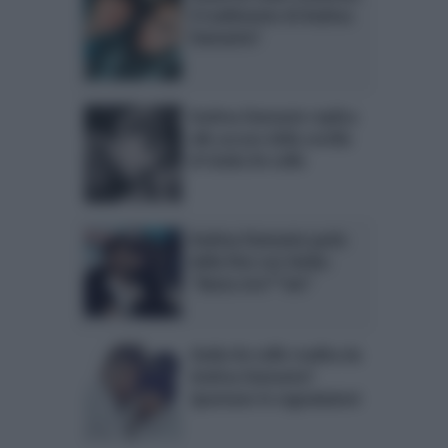
il tradimento di Andrea
Damante?
Andrea Damante replica
alle accuse della sorella
di Giulia De Lellis
Andrea Damante parla
della fine con Giulia:
“Basta stro**ate”
Giulia De Lellis tradita da
Andrea Damante?
Spuntano le segnalazioni