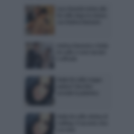
Luca Onestini vicino alla
De Lellis dopo la rottura
con Andrea Damante
Andrea Damante e Giulia
De Lellis si sono lasciati:
è ufficiale
Giulia De Lellis troppo
audace? Una foto
accende la polemica
Giulia De Lellis vittima di
stalking: il racconto choc
a Le Iene