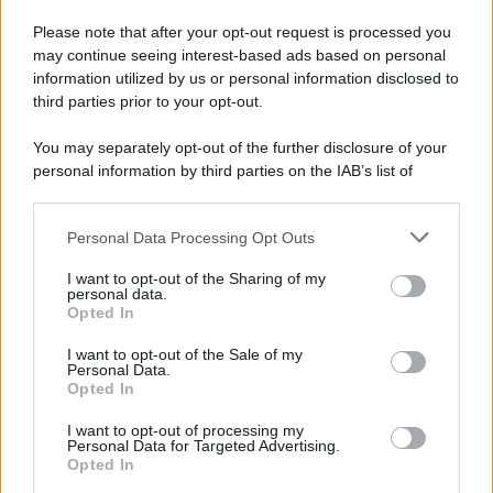
Please note that after your opt-out request is processed you
Page 4 of 27
‹ Previous
1
2
may continue seeing interest-based ads based on personal
information utilized by us or personal information disclosed to
3
4
5
6
7
8
third parties prior to your opt-out.
Next ›
Last »
You may separately opt-out of the further disclosure of your
personal information by third parties on the IAB’s list of
downstream participants.
Personal Data Processing Opt Outs
This information may also be disclosed by us to third parties
on the IAB’s List of Downstream Participants that may further
ULTIME NOTIZIE
I want to opt-out of the Sharing of my
disclose it to other third parties.
personal data.
Helena Prestes e Javier Martinez
Opted In
sono in crisi oppure no? Lui
Please note that this website/app uses one or more Google
rompe il silenzio
services and may gather and store information including but
I want to opt-out of the Sale of my
Personal Data.
not limited to your visit or usage behaviour. You may click to
Opted In
grant or deny consent to Google and its third-party tags to
Uomini e Donne, sfogo al veleno
use your data for below specified purposes in below Google
di Ludovica Valli: “Letto cose
I want to opt-out of processing my
consent section.
sconvolgenti su di me”
Personal Data for Targeted Advertising.
Opted In