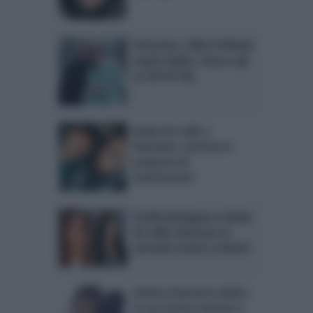
Verissimo: Silvia Toffanin
ospita Giulia, Ivana e gli
ex del GF Vip
Giulia De Lellis e
Damante: arrivata la
proposta di
matrimonio?
Cecilia Rodriguez e Giulia
De Lellis sbarcano in
seconda serata su Rete4
Andrea Damante dedica
la sua nuova canzone a