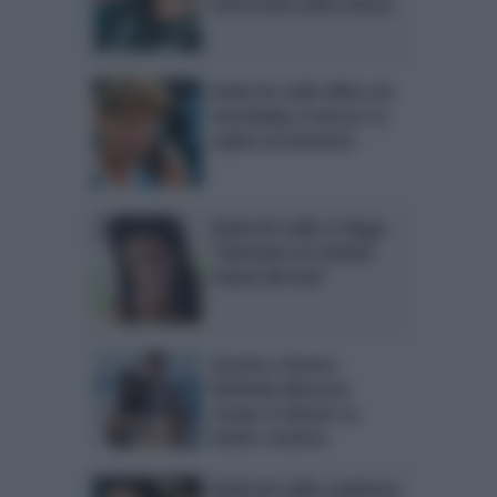
retroscena sulla rottura
Giulia De Lellis difesa da
Guendalina Canessa: la
replica di Damante
Giulia De Lellis si sfoga:
“Damante mi rivedrà
l’anno del mai”
Uomini e Donne:
Raffaella Mennoia
rompe il silenzio su
Giulia e Andrea
Giulia De Lellis conferma