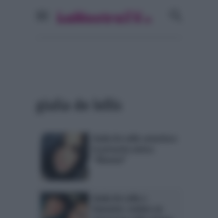
giulia de lellis
Giulia De Lellis smentisce
la presunta amica:
“Ritenta!”
Giulia De Lellis e
Damante: svelato un