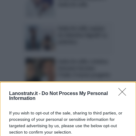
Giulia De Lellis
Giulia De Lellis copiata
da Valentina Vignali? La
polemica
Giulia De Lellis e Andrea
Damante lasciano
l’Italia: il nuovo progetto
Lanostratv.it -
Do Not Process My Personal
Giulia De Lellis
Information
protagonista di un film?
L’indizio di Damante
If you wish to opt-out of the sale, sharing to third parties, or
processing of your personal or sensitive information for
targeted advertising by us, please use the below opt-out
section to confirm your selection.