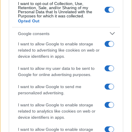
I want to opt-out of Collection, Use,
Uomini e Donne, retroscena di
Retention, Sale, and/or Sharing of my
Alice Barisciani: “Ricevevo
Personal Data that Is Unrelated with the
minacce e insulti”
Purposes for which it was collected.
Opted Out
Belen Rodriguez ritrova la
Google consents
serenità: il bacio con il
compagno Gaetano Fidanzati
I want to allow Google to enable storage
related to advertising like cookies on web or
device identifiers in apps.
Uomini e Donne, Elisabetta
Gigante in ospedale: “Barcollo
I want to allow my user data to be sent to
ma non mollo”
Google for online advertising purposes.
I want to allow Google to send me
Temptation Island, affari d’oro per Giovanni
personalized advertising.
Grazioso: attività in espansione?
Benjamin Mascolo replica alla sua ex
I want to allow Google to enable storage
fidanzata Bella Thorne: “Dicono di me…”
related to analytics like cookies on web or
Amici, Simone Nolasco vittima di un
device identifiers in apps.
incidente: “Mi è passata tutta la vita davanti”
I want to allow Google to enable storage
Un medico in famiglia, l’appello di Margot