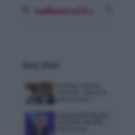
ilary blasi
Verissimo, Francesco
Totti svela: “Ilary mi ha
preso per pazzo…”
Grande Fratello Vip parte
dal 20.95%: Ilary Blasi
vince la serata