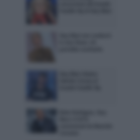
concorrente del Grande
Fratello Vip di Ilary Blasi
Ilary Blasi non condurrà
le Iene Show: chi
potrebbe sostituirla
Ilary Blasi chiama
Fabrizio Corona al
Grande Fratello Vip
Belen Rodriguez, Ilary
Blasi e il GF15
commentati da Maurizio
Costanzo