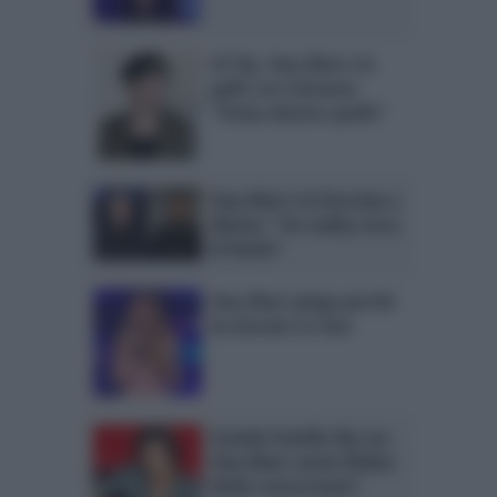
GF Vip, Ilary Blasi e la
gaffe con Cattaneo:
“Drizza almeno quello”
Ilary Blasi e la frecciata a
Monte: “Un reality cerca
di finirlo”
Ilary Blasi spiega perchè
ha lasciato Le Iene
Grande Fratello Vip con
Ilary Blasi: anche Walter
Nudo concorrente?