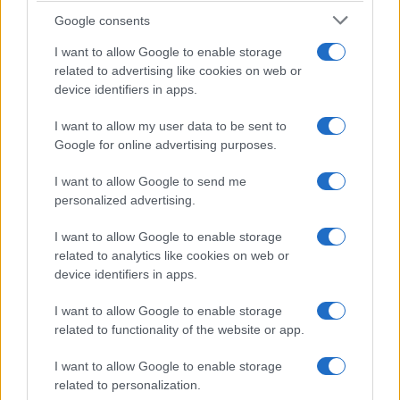
Temptation Island, la
Google consents
confessione di Perla Vatiero:
“Non riesco più a guardarlo”
I want to allow Google to enable storage
related to advertising like cookies on web or
device identifiers in apps.
Grazia Kendi soffre per la fine
della storia con Mattia Scudieri:
I want to allow my user data to be sent to
“So cosa ci ha distrutti”
Google for online advertising purposes.
I want to allow Google to send me
Temptation Island, puntata speciale a
settembre? Lo spoiler di Rosario Monetti
personalized advertising.
Carmen Russo ed Enzo Paolo Turchi nel cast di
I want to allow Google to enable storage
Amici? La loro risposta spiazza
related to analytics like cookies on web or
Marianna Scarci: “Saranno Famosi? Niente
device identifiers in apps.
cachet. Ecco com’era Maria De Filippi”
I want to allow Google to enable storage
Temptation Island, Soraya Sabetta
related to functionality of the website or app.
massacrata: “Sono stata minacciata di morte”
Andrea Dal Corso come sta dopo l’incidente:
I want to allow Google to enable storage
“Operazione fatta. Ecco cosa mi aspetta”
related to personalization.