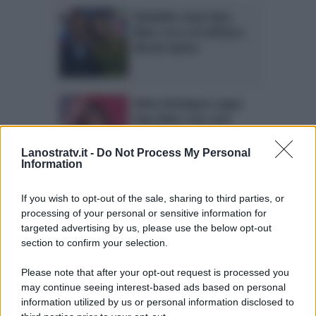
Balalaika senza Ilary
Blasi: ecco chi affianca
Nicola Savino
Belen Rodriguez segue
Ilary Blasi: non sarà
all’ultima di Balalaika
Lanostratv.it -
Do Not Process My Personal
Information
Ilary Blasi non sarà
If you wish to opt-out of the sale, sharing to third parties, or
presente all’ultima
processing of your personal or sensitive information for
puntata di Balalaika
targeted advertising by us, please use the below opt-out
section to confirm your selection.
Please note that after your opt-out request is processed you
may continue seeing interest-based ads based on personal
information utilized by us or personal information disclosed to
Page 1 of 9
1
2
3
4