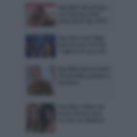
Ilary Blasi: baci al mare
con Francesco Totti
prima del GF Vip. FOTO
Ilary Blasi vuole Diego
Abatantuono al GF Vip:
“Pagherei di tasca mia”
Ilary Blasi lascia Le Iene?
Chi potrebbe prendere il
suo posto
Ilary Blasi e Belen non
hanno infranto alcun
accordo con Mediaset