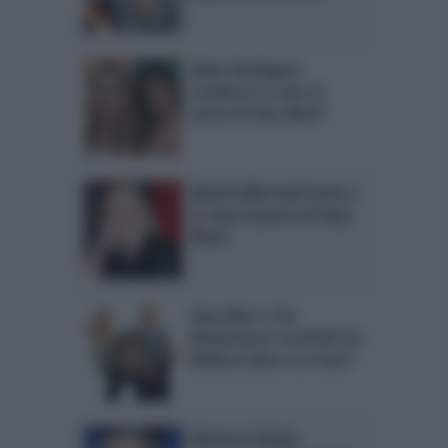
Belen Rodriguez
condurrà Le Iene al
posto di Ilary Blasi?
Alessia Marcuzzi torna a
Le Iene al posto di Ilary
Blasi?
Ilary Blasi e Teo
Mammucari sostituiti da
Melissa Satta a Le Iene?
Eleonora Giorgi