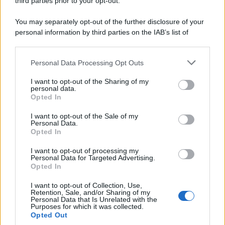
third parties prior to your opt-out.
5
6
7
8
9
You may separately opt-out of the further disclosure of your
personal information by third parties on the IAB’s list of
downstream participants.
Personal Data Processing Opt Outs
This information may also be disclosed by us to third parties
ULTIME NOTIZIE
on the IAB’s List of Downstream Participants that may further
I want to opt-out of the Sharing of my
disclose it to other third parties.
personal data.
Amici: Opi svela una volta per
Opted In
tutte che tipo di rapporto ha con
Please note that this website/app uses one or more Google
Michelle
services and may gather and store information including but
I want to opt-out of the Sale of my
Personal Data.
not limited to your visit or usage behaviour. You may click to
Opted In
grant or deny consent to Google and its third-party tags to
Temptation Island, Danilo diffida
use your data for below specified purposes in below Google
Simona Giordano che replica:
I want to opt-out of processing my
“Ho conservato gli screen”
consent section.
Personal Data for Targeted Advertising.
Opted In
I want to opt-out of Collection, Use,
Ballando con le stelle 2026,
Retention, Sale, and/or Sharing of my
rivoluzione di Milly Carlucci:
Personal Data that Is Unrelated with the
tutte le indiscrezioni
Purposes for which it was collected.
Opted Out