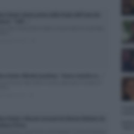
ra Venier sbotta prima della Finale dell’Isola dei
mosi: “Vaff…”
sola: Mara Venier perde le staffe con alcuni utenti sui social Mara
ier è...
ted Aprile 13, 2018
0
ra Venier difende Jonathan: “Avevo insistito io…”
ola dei Famosi: Mara Venier si schiera dalla parte di Jonathan E’
poco...
ted Aprile 9, 2018
0
Tempta
massac
ra Venier e Bossari accusati da Simone Barbato da
Andrea
rbara d’Urso
“Opera
niele Bossari e Mara Venier contro Barbato? L’accusa da Barbara