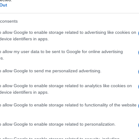
Out
urizio Costanzo Show: Mara Venier e gli ospiti
cordano Frizzi
consents
ra Venier ospite al Maurizio Costanzo Show: l’omaggio a Frizzi
o allow Google to enable storage related to advertising like cookies on
gi pomeriggio, mercoledì 28...
evice identifiers in apps.
ted Marzo 28, 2018
0
o allow my user data to be sent to Google for online advertising
s.
to allow Google to send me personalized advertising.
ra Venier piange all’Isola dei Famosi per Fabrizio
o allow Google to enable storage related to analytics like cookies on
evice identifiers in apps.
izzi
la dei famosi: Mara Venier scoppia in lacrime per Fabrizio Frizzi
o allow Google to enable storage related to functionality of the website
 decima puntata...
ted Marzo 27, 2018
0
o allow Google to enable storage related to personalization.
o allow Google to enable storage related to security, including