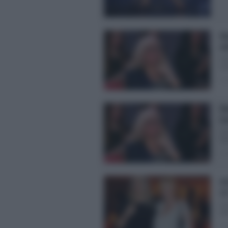
Ma
de
Is
no
Pos
Ma
Do
Do
Ma
Pos
An
In
Do
Mar
Pos