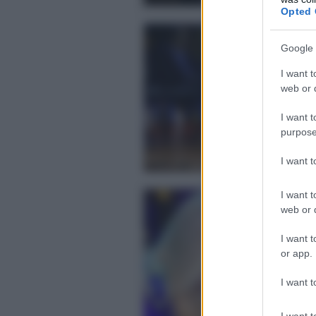
Opted 
Ma
ri
Google 
Ma
I want t
Og
web or d
Pos
I want t
purpose
I want 
Ma
I want t
web or d
Fr
Iso
I want t
La
or app.
Pos
I want t
I want t