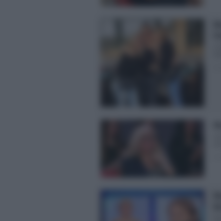
Ma
Fa
L’I
Ven
Pos
Ma
Is
da 
Pos
Ma
Ba
Da