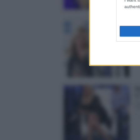
authenti
Ma
Fa
Fa
and
Pos
Ma
il
Ev
He
Pos