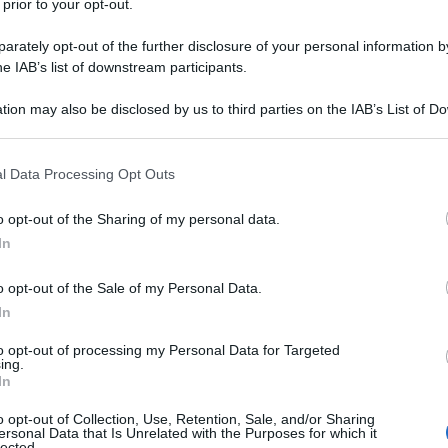
 prior to your opt-out.
riscia, Mara Venier scherza con Staffelli: “Ce famo
a canna?”
rately opt-out of the further disclosure of your personal information by
he IAB’s list of downstream participants.
a Venier conferma il canna-gate a Staffelli di Striscia la notizia?
la puntata odierna...
tion may also be disclosed by us to third parties on the IAB’s List of 
ted Marzo 28, 2018
0
 that may further disclose it to other third parties.
 that this website/app uses one or more Google services and may gath
l Data Processing Opt Outs
including but not limited to your visit or usage behaviour. You may click 
 to Google and its third-party tags to use your data for below specifi
o opt-out of the Sharing of my personal data.
ogle consent section.
In
ta Dalla Chiesa ai funerali di Frizzi: l’abbraccio con la
nier
o opt-out of the Sale of my Personal Data.
erali Fabrizio Frizzi: l’abbraccio tra Rita Dalla Chiesa e Mara
In
ier Sono stati celebrati...
ted Marzo 28, 2018
1
to opt-out of processing my Personal Data for Targeted
ing.
In
o opt-out of Collection, Use, Retention, Sale, and/or Sharing
ersonal Data that Is Unrelated with the Purposes for which it
lected.