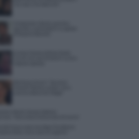
“So cosa ci ha distrutti”
Temptation Island, puntata
speciale a settembre? Lo spoiler
di Rosario Monetti
Carmen Russo ed Enzo Paolo
Turchi nel cast di Amici? La loro
risposta spiazza
Marianna Scarci: “Saranno
Famosi? Niente cachet. Ecco
com’era Maria De Filippi”
tion Island, Soraya Sabetta
rata: “Sono stata minacciata di morte”
 Dal Corso come sta dopo l’incidente:
zione fatta. Ecco cosa mi aspetta”