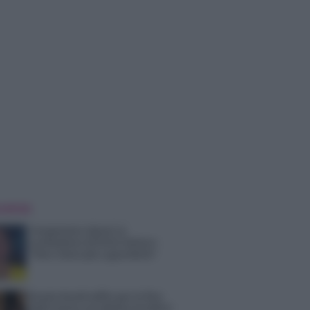
 NOTIZIE
Temptation Island, la
confessione di Perla Vatiero:
“Non riesco più a guardarlo”
Grazia Kendi soffre per la fine
della storia con Mattia Scudieri: