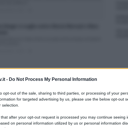
Tempta
rso Nel salotto di...
Canale
ted Aprile 8, 2018
0
Raffael
ha det
a Henger si scaglia contro Alessia Marcuzzi e Mara
The Vo
nier
Fiorel
essia Marcuzzi e Mara Venier accusate da Eva Henger di bullismo
n ha ancora...
ted Aprile 7, 2018
0
.it -
Do Not Process My Personal Information
ra Venier sbotta contro i naufraghi: “E’
to opt-out of the sale, sharing to third parties, or processing of your per
sgustoso”
formation for targeted advertising by us, please use the below opt-out s
 selection.
Isola dei Famosi: Mara Venier delusa dai naufraghi E’ da poco
ziata una nuova...
 that after your opt-out request is processed you may continue seeing i
ted Aprile 3, 2018
0
ased on personal information utilized by us or personal information dis