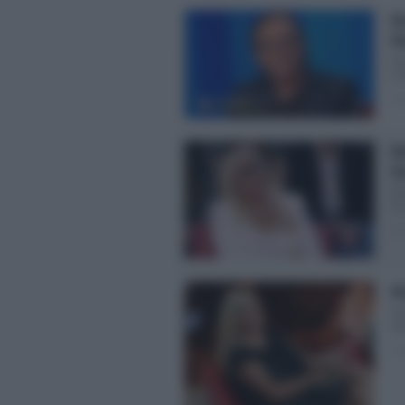
Ma
Ma
Ni
Co
Pos
Ma
de
Ni
In 
Pos
Ma
Do
Ven
Pos