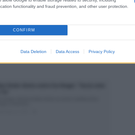
cation functionality and fraud prevention, and other user protection.
ra Venier a Unomattina ricorda l’amicizia con
brizio Frizzi
CONFIRM
brizio Frizzi è morto: Mara Venier lo ricorda a Unomattina Se n’è
ato un...
ted Marzo 26, 2018
0
Data Deletion
Data Access
Privacy Policy
ra Venier sbotta contro Eva Henger: “Faccia come
 c*lo”
a Henger criticata da Mara Venier sui social L’ospitata di Eva
nger e Francesco...
ted Marzo 21, 2018
0