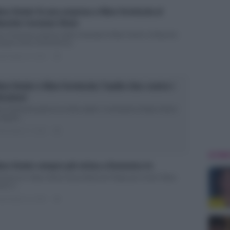
ra Venier fa una sorpresa a Nino Formicola al
urizio Costanzo Show
no Formicola sorpreso dalla chiamata di Mara Venier al Maurizio
stanzo Nino Formicola ha...
ted Aprile 25, 2018
0
ra Venier e Nino Formicola: l’audio choc contro i
trattori
no Formicola parla di un torto subito: il commento di Mara Venier
seguito...
ted Aprile 17, 2018
0
ULTIME
ra Venier sempre più vicina a Domenica In
menica In: Mara Venier lascia Maria De Filippi per la Rai? Mara
ier è...
ted Aprile 14, 2018
0