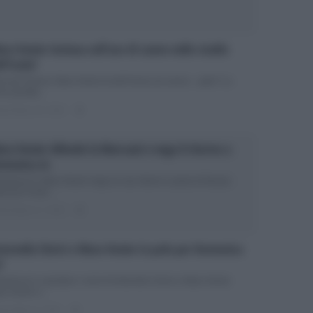
ra Venier insinua sull’uso di canne nello studio
ll’Isola?
ola dei Famosi: Mara Venier fa dell’ironia sul canna – gate? La
na puntata...
ted Marzo 20, 2018
0
ra Venier difende la Marcuzzi e nega il ritorno a
menica In
menica In: Mara Venier nega un suo ritorno e parla di Alessia
rcuzzi Come...
ted Marzo 17, 2018
0
tonella Clerici e Mara Venier in pole per Domenica
?
menica In: spuntano i nomi di Antonella Clerici e Mara Venier
a Venier e...
ted Marzo 8, 2018
0