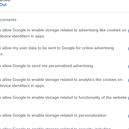
ted Maggio 30, 2018
0
Out
consents
o allow Google to enable storage related to advertising like cookies on
evice identifiers in apps.
mone Coccia insultato in diretta da Angelo: “Faccia
o allow my user data to be sent to Google for online advertising
 mer*a!”
s.
mone Coccia aggredito verbalmente da Angelo Sanzio In diretta al
nde Fratello si stava...
to allow Google to send me personalized advertising.
ted Maggio 29, 2018
0
o allow Google to enable storage related to analytics like cookies on
evice identifiers in apps.
o allow Google to enable storage related to functionality of the website
ande Fratello: Simone Coccia ci ha provato con
o allow Google to enable storage related to personalization.
drigo Alves?
mone Coccia: la rivelazione di Rodrigo Alves sul GF Rodrigo
o allow Google to enable storage related to security, including