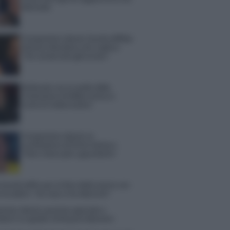
Michelle
Temptation Island, Danilo diffida
Simona Giordano che replica:
“Ho conservato gli screen”
Ballando con le stelle 2026,
rivoluzione di Milly Carlucci:
tutte le indiscrezioni
Temptation Island, la
confessione di Perla Vatiero:
“Non riesco più a guardarlo”
 Kendi soffre per la fine della storia con
 Scudieri: “So cosa ci ha distrutti”
tion Island, puntata speciale a
bre? Lo spoiler di Rosario Monetti