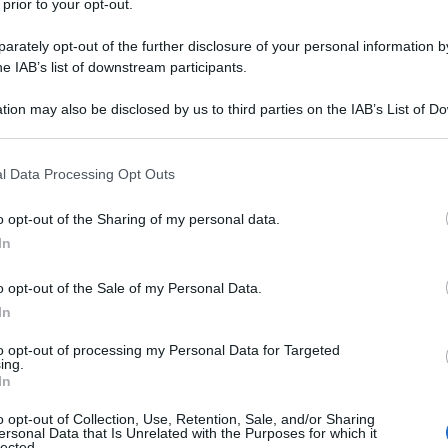
 prior to your opt-out.
rately opt-out of the further disclosure of your personal information by
he IAB’s list of downstream participants.
tion may also be disclosed by us to third parties on the IAB’s List of 
mone Coccia criticato a Mattino 5: “È uno stratega”
 that may further disclose it to other third parties.
ttino Cinque: Simone contestato dopo la puntata del Grande
 that this website/app uses one or more Google services and may gath
tello La seconda parte di...
l Data Processing Opt Outs
including but not limited to your visit or usage behaviour. You may click 
ted Maggio 30, 2018
0
 to Google and its third-party tags to use your data for below specifi
o opt-out of the Sharing of my personal data.
ogle consent section.
In
o opt-out of the Sale of my Personal Data.
In
to opt-out of processing my Personal Data for Targeted
ena Morali e Floriana smascherano Simone Coccia al
ing.
In
ande Fratello
mone attaccato da Elena Morali: “Un uomo innamorato non scrive
o opt-out of Collection, Use, Retention, Sale, and/or Sharing
tante donne” Elena...
ersonal Data that Is Unrelated with the Purposes for which it
lected.