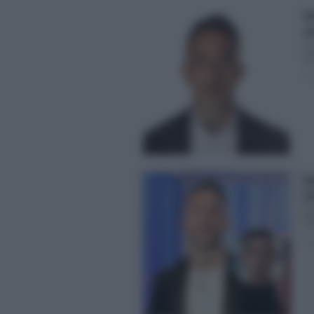
Si
av
Si
qu
Pos
Si
Ge
Gra
co
Pos