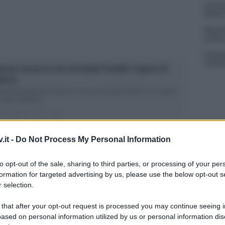
Carmen
Amici?
Marian
cachet
Tempta
massac
mone Coccia in crisi al Grande Fratello: il gesto di
berto
berto Mezzetti aiuta Simone Coccia al Grande Fratello 15 Il sabato
niziato sottotono...
ted Giugno 2, 2018
0
.it -
Do Not Process My Personal Information
to opt-out of the sale, sharing to third parties, or processing of your per
ande Fratello: Simone Coccia deride Danilo Aquino
formation for targeted advertising by us, please use the below opt-out s
Filippo Contri?
 selection.
mone Coccia contesta Danilo e Filippo al Grande Fratello 15 Il
to alla rovescia...
 that after your opt-out request is processed you may continue seeing i
ased on personal information utilized by us or personal information dis
ted Giugno 1, 2018
0