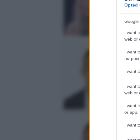
Pos
Opted 
Google 
I want t
web or d
Si
I want t
di
purpose
Si
Gra
I want 
Pos
I want t
web or d
I want t
or app.
Gr
I want t
Ro
Si
I want t