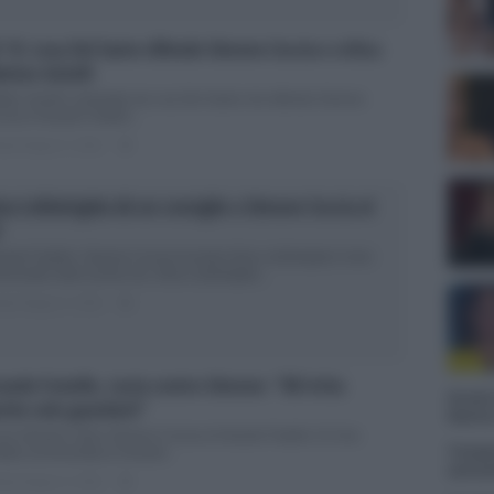
 15: Lory Del Santo difende Simone Coccia e critica
tteo Gentili
tteo Gentili contestato da Lory Del Santo che difende Simone
cia Il Grande Fratello...
ted Giugno 5, 2018
0
na Lollobrigida dà un consiglio a Simone Coccia al
F
ande Fratello: Simone Coccia incontra Gina Lollobrigida Come
unciato nelle scorse ore, Gina Lollobrigida...
ted Giugno 4, 2018
0
ande Fratello, Lucia contro Simone: “Mi irrita
Grazia
che solo guardarti”
Mattia
cia Orlando critica Simone Coccia al Grande Fratello 15 Una
Tempta
ttata movimentata al Grande...
settem
ted Giugno 3, 2018
0