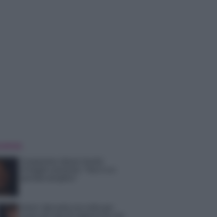
 NOTIZIE
Temptation Island, Danilo
D’Angelo ammette: “Non è un
periodo semplice”
Amici: Opi svela una volta per
tutte che tipo di rapporto ha con