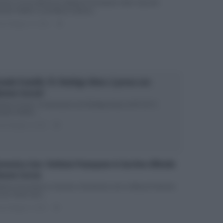
mone Coccia abbraccia Stefania Pezzopane nella Casa del
nde Fratello La puntata di stasera...
ted Maggio 15, 2018
0
ande Fratello 15: Rodrigo Alves ci prova con
mone Coccia?
mone Coccia: c’è del tenero con Rodrigo Alves al GF 15? Il
nde Fratello...
ted Maggio 9, 2018
0
menica Live: Stefania Pezzopane in lacrime difende
mone Coccia
efania Pezzopane in lacrime a Domenica Live in difesa di Simone
ccia Tante sono...
ted Maggio 6, 2018
0