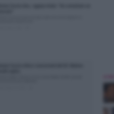
mone Coccia choc, ragazza rivela: “Ho contattato un
vocato”
mone Coccia di nuovo nei guai: parla una nuova ragazza La
indicesima edizione del...
ted Luglio 2, 2018
0
mone Coccia critica i concorrenti del GF: Matteo
ntili replica
ULTIME
nde Fratello: Simone Coccia contro Matteo Gentili e gli altri
ncorrenti Da due settimane...
ted Giugno 19, 2018
0