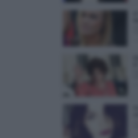
GF
Ma
Ma
Coc
Pos
Gi
G
Gr
ann
Pos
Gr
an
Lu
no
Pos