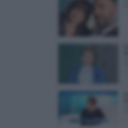
Si
Gra
Pos
Gr
Si
Si
Gra
Pos
Do
Si
St
Co
Pos