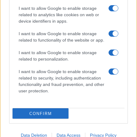
Temptation Island, Lory difende Sabrina:
“Dovreste guardarvi allo specchio”
I want to allow Google to enable storage
related to analytics like cookies on web or
Imma Tataranni andrà avanti senza Vanessa
device identifiers in apps.
Scalera: in arrivo il reboot
Ballando con le stelle, ex prete Alberto
I want to allow Google to enable storage
Ravagnani nel cast? Il retroscena
related to functionality of the website or app.
Ascolti Tv 2 agosto: cresce Racconto di una
notte e mette ko Noos di Alberto Angela
I want to allow Google to enable storage
related to personalization.
I want to allow Google to enable storage
related to security, including authentication
functionality and fraud prevention, and other
user protection.
Programmi Tv
Personaggi
Serie Tv
CONFIRM
Soap
Gossip
Musica
Ascolti Tv
The Voice
Chi Siamo
Data Deletion
Data Access
Privacy Policy