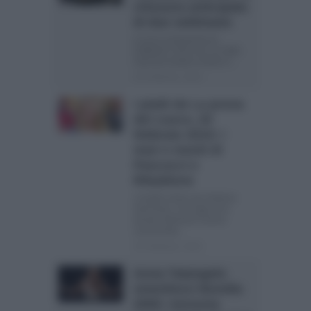
chiusura anticipata
di due settimane
Il nuovo programma di
Raffaella Carrà non si è fatto
mancare proprio niente in...
20 Febbraio, 2015
I piatti de La prova
del cuoco, 20
febbraio 2015: i
mari e monti di
Pascucci e
Ribaldone
Compito arduo per Anthony
Genovese, che oggi si ha
dovuto eliminare il primo
concorrente...
20 Febbraio, 2015
Anna Tatangelo
smentisce Novella
2000: nessuna