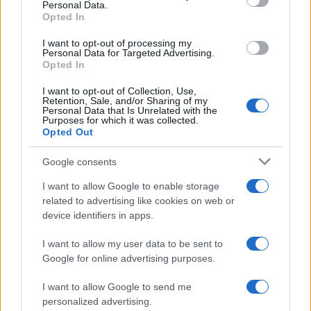
Personal Data.
not limited to your visit or usage behaviour. You may click to
Opted In
Enrico Papi sull’eventuale
grant or deny consent to Google and its third-party tags to
ritorno di Amadeus a Mediaset:
use your data for below specified purposes in below Google
“C’è spazio per tutti”
I want to opt-out of processing my
consent section.
Personal Data for Targeted Advertising.
Opted In
Paola Perego sul marito Lucio
I want to opt-out of Collection, Use,
Presta: “Una famosa collega ha
Retention, Sale, and/or Sharing of my
provato a baciarlo”
Personal Data that Is Unrelated with the
Purposes for which it was collected.
Opted Out
Ballando con le stelle, Cruciani
Google consents
non sarà in giuria: “Ho parlato
con la Carlucci, ma…”
I want to allow Google to enable storage
related to advertising like cookies on web or
device identifiers in apps.
Soraya dopo Temptation Island
chiarisce: “Nessun
ripensamento su Cristian”
I want to allow my user data to be sent to
Google for online advertising purposes.
GF Vip, Giulia Provvedi concorrente: Ilary Blasi
I want to allow Google to send me
incassa il primo sì
personalized advertising.