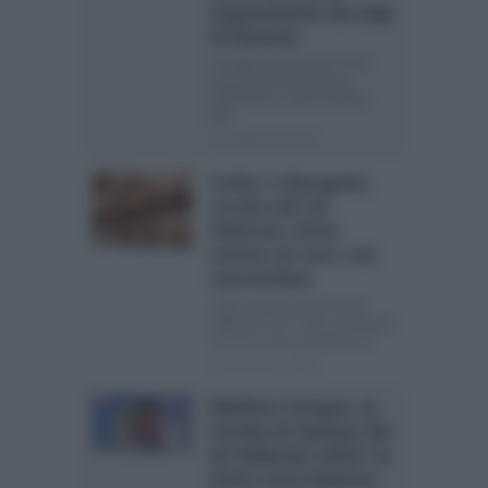
separazione da Gigi
D’Alessio
Il Festival di Sanremo 2015,
conclusosi meno di una
settimana fa, sarà ricordato
per...
20 Febbraio, 2015
Cotto e Mangiato,
ricetta del 20
febbraio 2015:
tortine di noci con
marmellata
Ultimo appuntamento della
settimana con Cotto e Mangiato
e con la cuoca sopraffina di...
20 Febbraio, 2015
Mattino Cinque, la
ricetta di Samya del
20 febbraio 2015: la
torta cioccolatosa