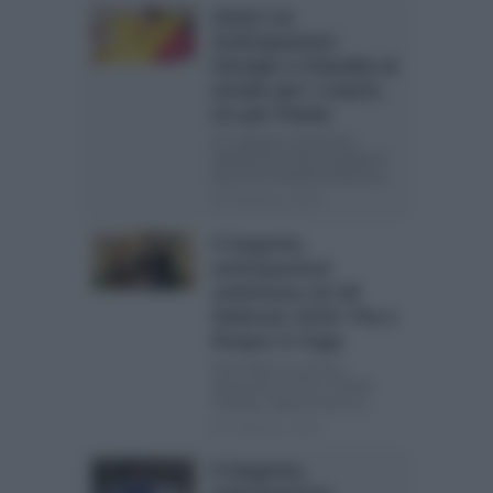
Amici 14
Anticipazioni.
Giorgio e Klaudia al
serale per i coach,
no per Paola
Si è appena conclusa la
registrazione della puntata di
Amici che vedremo divisa tra...
20 Febbraio, 2015
Il Segreto,
anticipazioni
settimana 22-28
febbraio 2015: Pia e
Roque in fuga
Olmo Mesia è pronto a
sbarazzarsi di Pia e Roque.
Soledad, appreso del suo...
20 Febbraio, 2015
Il Segreto,