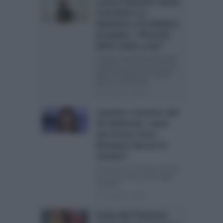
Laura Pausini vince
il premio Lo
Nuestro e lo dedica
al padre: “Perché
devo tutto a lui”
Grande riconoscimento quello
conferito a Laura Pausini, una
delle più talentuose cantanti
italiane, conosciuta...
20 Febbraio, 2015
Uomini e Donne del
20 febbraio, caos
nel trono over:
Barbara lascia lo
studio?
Il trono over di Uomini e Donne
non annoia mai. Anche oggi i
cavalieri...
20 Febbraio, 2015
Isola dei Famosi: