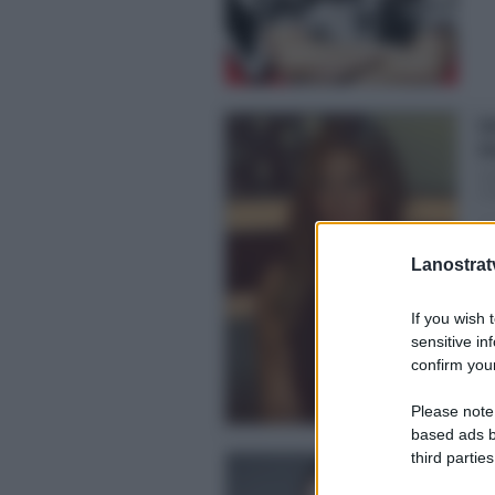
Se
Gh
Co
ci 
Pos
Lanostratv
If you wish 
sensitive in
confirm your
Please note
based ads b
third parties
Co
ch