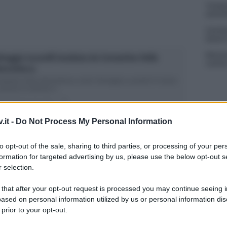
Tempta
settem
Carmen
Amici?
Marian
lvaggia Lucarelli insultata da Costantino Della
cachet
erardesca
stantino Della Gherardesca contro Selvaggia Lucarelli Il 4 marzo
saranno le elezioni e...
ted Febbraio 26, 2018
0
.it -
Do Not Process My Personal Information
to opt-out of the sale, sharing to third parties, or processing of your per
formation for targeted advertising by us, please use the below opt-out s
 selection.
 that after your opt-out request is processed you may continue seeing i
ased on personal information utilized by us or personal information dis
 prior to your opt-out.
stantino Della Gherardesca: Le spose di Costa
iude i battenti