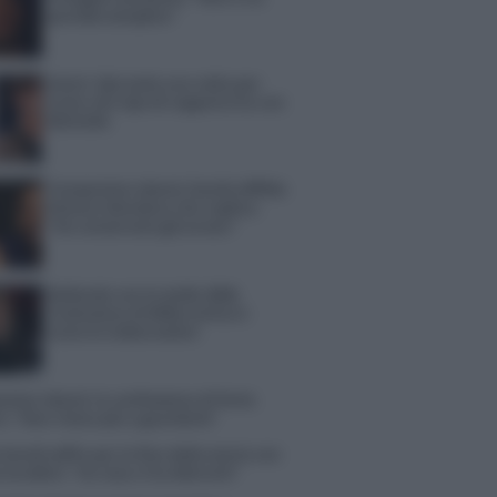
periodo semplice”
Amici: Opi svela una volta per
tutte che tipo di rapporto ha con
Michelle
Temptation Island, Danilo diffida
Simona Giordano che replica:
“Ho conservato gli screen”
Ballando con le stelle 2026,
rivoluzione di Milly Carlucci:
tutte le indiscrezioni
tion Island, la confessione di Perla
o: “Non riesco più a guardarlo”
 Kendi soffre per la fine della storia con
 Scudieri: “So cosa ci ha distrutti”