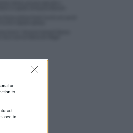
tion Island, puntata speciale a
bre? Lo spoiler di Rosario Monetti
 Russo ed Enzo Paolo Turchi nel cast di
 La loro risposta spiazza
na Scarci: “Saranno Famosi? Niente
. Ecco com’era Maria De Filippi”
sonal or
ection to
nterest-
closed to