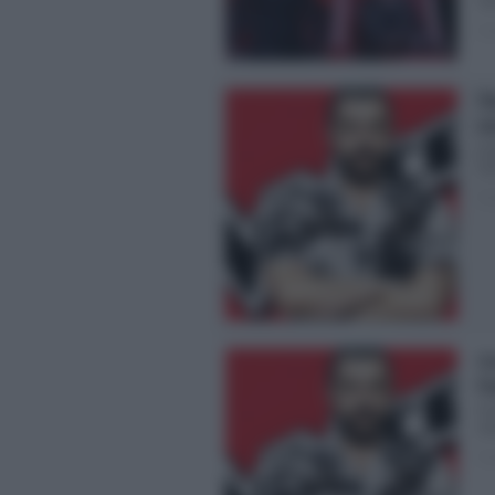
Vo
Pos
Th
n
Al
The
Pos
Co
Ex
Pe
ed
Pos