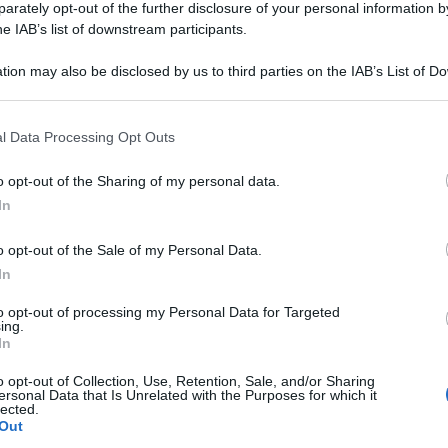
rately opt-out of the further disclosure of your personal information by
 spose di Costantino chiude per sempre? Il futuro di Della
he IAB’s list of downstream participants.
erardesca in Rai...
ted Gennaio 26, 2018
0
tion may also be disclosed by us to third parties on the IAB’s List of 
 that may further disclose it to other third parties.
 that this website/app uses one or more Google services and may gath
l Data Processing Opt Outs
including but not limited to your visit or usage behaviour. You may click 
 to Google and its third-party tags to use your data for below specifi
 spose di Costantino, Eleonora Giorgi: il ricordo
o opt-out of the Sharing of my personal data.
ogle consent section.
lla nonna
In
eonora Giorgi a Le spose di Costantino commossa per la nonna E’
poco...
o opt-out of the Sale of my Personal Data.
ted Gennaio 25, 2018
0
In
to opt-out of processing my Personal Data for Targeted
ing.
stantino Della Gherardesca: a rischio la conduzione
In
 The Voice?
o opt-out of Collection, Use, Retention, Sale, and/or Sharing
e Voice of Italy 2018: Costantino Della Gherardesca è a rischio?
ersonal Data that Is Unrelated with the Purposes for which it
Rai2 si...
lected.
Out
ted Gennaio 19, 2018
0