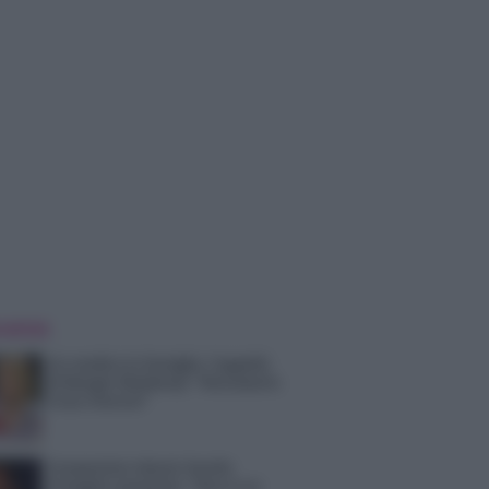
 NOTIZIE
Un medico in famiglia, l’appello
di Margot Sikabonyi: “Necessario
il suo ritorno!”
Temptation Island, Danilo
D’Angelo ammette: “Non è un