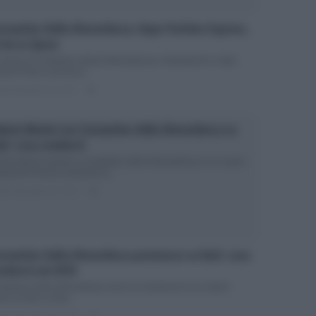
stantino Della Gherardesca: dopo Pechino Express,
 via Le Spose
 spose di Costantino (Della Gherardesca): anticipazioni e data
nizio Prima o poi tocca...
ted Dicembre 20, 2017
0
leria Marini con Costantino della Gherardesca su
i2: cosa condurrà
leria Marini insieme a Costantino della Gherardesca in un nuovo
ogramma Nuova avventura in...
ted Novembre 29, 2017
0
stantino Della Gherardesca promosso su Rai2: cosa
ndurrà nel 2018
stantino Della Gherardesca verso la conduzione di un talent
ow su Rai2 La Rai...