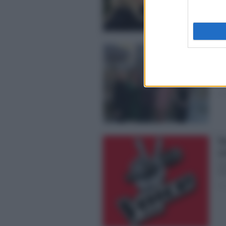
Pos
Le
El
Co
spo
Pos
Th
co
Co
Par
Pos