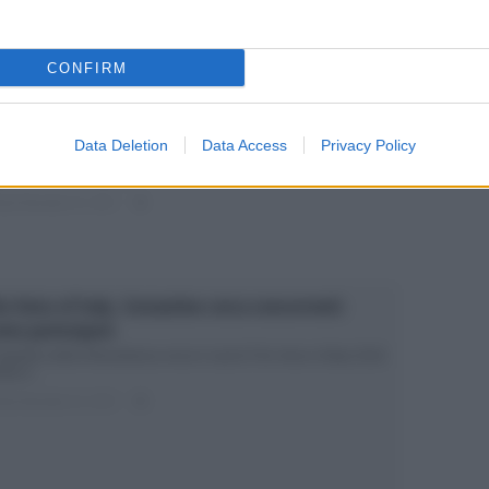
ted Gennaio 4, 2018
0
CONFIRM
 spose di Costantino Della Gherardesca: paura per
eonora Giorgi
Data Deletion
Data Access
Privacy Policy
stantino Della Gherardesca: la paura di Eleonora Giorgi a Le
se di… Partirà lunedì...
ted Dicembre 31, 2017
0
e Voice of Italy, Costantino cerca concorrenti:
me partecipare
stantino della Gherardesca cerca il cast di The Voice of Italy 2018
tirà il...
ted Dicembre 21, 2017
0