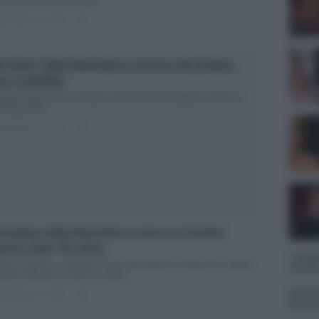
ice Durante un fuori onda...
ted Marzo 23, 2018
0
e Voice: Della Gherardesca assicura che Al Bano
on è omofobo
 Bano Carrisi non è omofobo: parla Della Gherardesca prima di
 Voice Nel...
ted Marzo 21, 2018
0
stantino della Gherardesca torna con Pechino
press dopo The Voice
Tempta
chino Express: Costantino Della Gherardesca conferma la settima
Vatier
izione Giovedì 22 marzo in prima...
Grazia
ted Marzo 15, 2018
0
Mattia