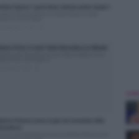
chino Express 7 parte bene: battuta anche Canale 5
stantino Della Gherardesca con Pechino Express: il reality
utta con il 10% di share...
ted Settembre 21, 2018
0
rbara d’Urso è trash? Della Gherardesca la difende
stantino della Gherardesca prende le difese di Barbara d’Urso
rbara d’Urso, come sempre, è...
ted Maggio 31, 2018
0
ULTIME
derica Panicucci presa in giro da Costantino della
erardesca
stantino della Gherardesca ironizza su Federica Panicucci a The