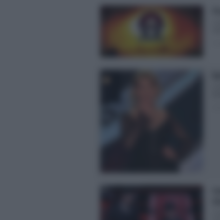
Pe
Co
deb
Pos
Ba
Co
Ba
Pos
Fe
Gh
Co