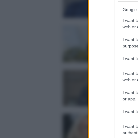
Google 
I want t
web or d
Le
ve
I want t
De
purpose
imp
Pos
I want 
Le
I want t
co
web or d
Co
I want t
Cos
or app.
Pos
I want t
Le
su
I want t
El
authenti
Gio