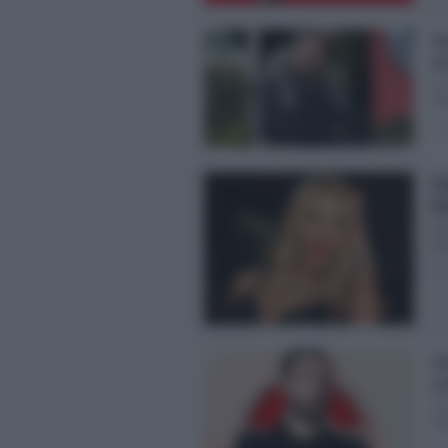
Co
al
Le
d’i
Pos
Va
Ra
Va
pr
Pos
Co
co
Co
sh