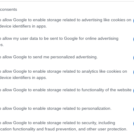
consents
o allow Google to enable storage related to advertising like cookies on
evice identifiers in apps.
 spose di Costantino: Della Gherardesca senza
stiti (VIDEO)
o allow my user data to be sent to Google for online advertising
lla Gherardesca a Le spose di Costantino: l’imbarazzante
s.
revisto E’ da poco iniziata una...
ted Gennaio 18, 2018
0
to allow Google to send me personalized advertising.
 spose di Costantino: della Gherardesca fa una
o allow Google to enable storage related to analytics like cookies on
nfessione
evice identifiers in apps.
stantino della Gherardesca si svela prima di Le spose di
o allow Google to enable storage related to functionality of the website
tantino Il giornalista Costantino...
ted Gennaio 6, 2018
0
o allow Google to enable storage related to personalization.
 spose di Costantino: Eleonora Giorgi vuole farsi
ora?
o allow Google to enable storage related to security, including
eonora Giorgi in convento dopo Le spose di Costantino? Eleonora
cation functionality and fraud prevention, and other user protection.
rgi, tra qualche giorno,...