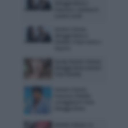
Selvaggia Roma e
Francesco: continua lo
scontro social
Uomini e Donne,
Selvaggia Roma e
Chiofalo: il duro botta e
risposta
Gossip Uomini e Donne:
Selvaggia Roma incinta?
Parla Chiofalo
Uomini e Donne:
Francesco Chiofalo
corteggiatore? Parla
Selvaggia Roma
Uomini e Donne: ex