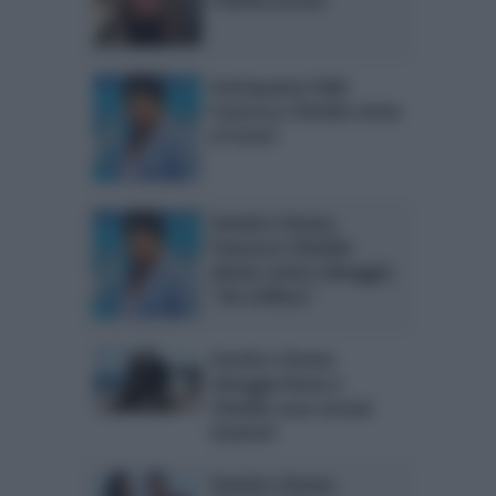
Anticipazioni U&D:
Francesco Chiofalo vicino
al trono?
Uomini e Donne,
Francesco Chiofalo
sbotta contro Selvaggia:
“Sei schifosa”
Uomini e Donne,
Selvaggia Roma e
Chiofalo sono tornati
insieme?
Uomini e Donne,