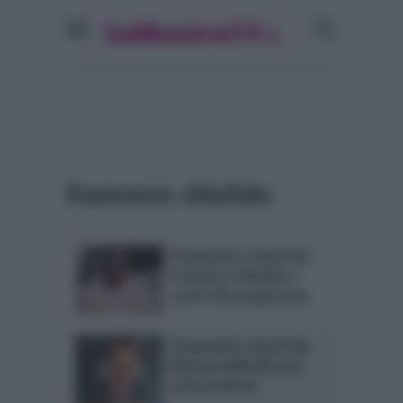
francesco chiofalo
Temptation Island Vip:
Francesco Chiofalo è
uscito dal programma
Temptation Island Vip:
Manuel Vallicella non
sarà tentatore