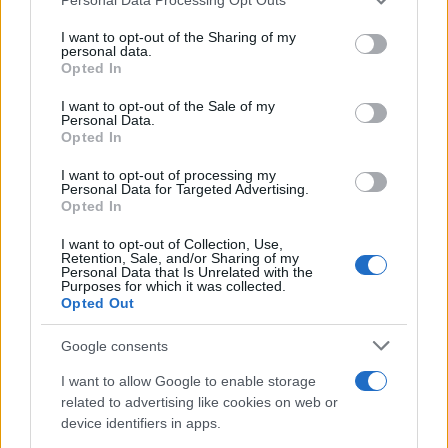
This information may also be disclosed by us to third parties
on the IAB’s List of Downstream Participants that may further
ULTIME NOTIZIE
I want to opt-out of the Sharing of my
disclose it to other third parties.
personal data.
Temptation Island, puntata
Opted In
speciale a settembre? Lo spoiler
Please note that this website/app uses one or more Google
di Rosario Monetti
services and may gather and store information including but
I want to opt-out of the Sale of my
Personal Data.
not limited to your visit or usage behaviour. You may click to
Opted In
grant or deny consent to Google and its third-party tags to
Carmen Russo ed Enzo Paolo
use your data for below specified purposes in below Google
Turchi nel cast di Amici? La loro
I want to opt-out of processing my
consent section.
risposta spiazza
Personal Data for Targeted Advertising.
Opted In
I want to opt-out of Collection, Use,
Marianna Scarci: “Saranno
Retention, Sale, and/or Sharing of my
Famosi? Niente cachet. Ecco
Personal Data that Is Unrelated with the
com’era Maria De Filippi”
Purposes for which it was collected.
Opted Out
Temptation Island, Soraya
Google consents
Sabetta massacrata: “Sono stata
minacciata di morte”
I want to allow Google to enable storage
related to advertising like cookies on web or
device identifiers in apps.
Andrea Dal Corso come sta dopo