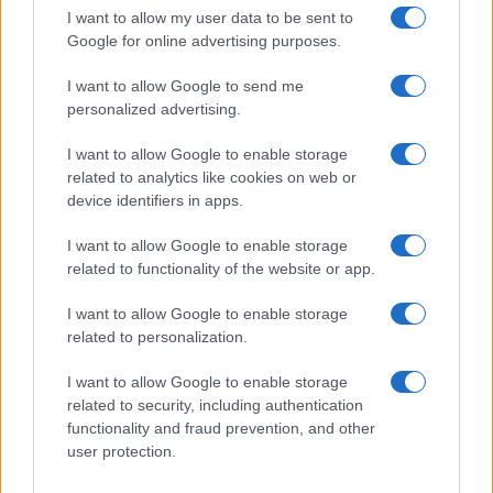
l’incidente: “Operazione fatta.
I want to allow my user data to be sent to
Ecco cosa mi aspetta”
Google for online advertising purposes.
I want to allow Google to send me
Temptation Island torna a settembre su
personalized advertising.
Canale 5? Raffaella Mennoia rompe il silenzio
Raffaella Griggi su Chi l’ha visto: “Sciarelli mi
I want to allow Google to enable storage
ha detto di essere meno buona”
related to analytics like cookies on web or
The Voice Senior, rivoluzione in giuria:
device identifiers in apps.
Fiorella Mannoia sostituisce Loredana Bertè
I want to allow Google to enable storage
Ascolti Tv 3 agosto: vince Il Giovane
related to functionality of the website or app.
Montalbano, Ruota ad un passo dal 30%
Gerry Scotti sul successo de La ruota della
I want to allow Google to enable storage
fortuna: “Rai ci ha preso sottogamba”
related to personalization.
I want to allow Google to enable storage
related to security, including authentication
functionality and fraud prevention, and other
user protection.