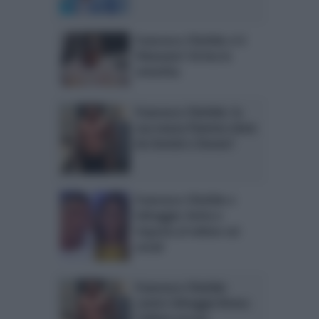
Francesco Chiofalo si è
fidanzato? Arriva la
smentita
Francesco Chiofalo: la
sua nuova fiamma viene
da Uomini e Donne?
Francesco Chiofalo e
Selvaggia: botta e
risposta al veleno sui
social
Francesco Chiofalo
contro Selvaggia Roma:
l’ultima accusa