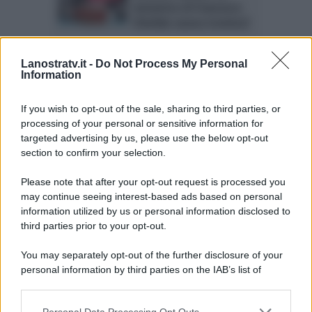
tentatrice di Francesco
Chiofalo nuova tronista?
Uomini e Donne:
Lanostratv.it -
Do Not Process My Personal
Francesco Chiofalo
Information
nuovo tronista? L’indizio
If you wish to opt-out of the sale, sharing to third parties, or
processing of your personal or sensitive information for
targeted advertising by us, please use the below opt-out
Anticipazioni Uomini e
section to confirm your selection.
Donne: Francesco
riconquista Selvaggia?
Please note that after your opt-out request is processed you
may continue seeing interest-based ads based on personal
information utilized by us or personal information disclosed to
third parties prior to your opt-out.
Page 1 of 3
1
2
3
You may separately opt-out of the further disclosure of your
personal information by third parties on the IAB’s list of
downstream participants.
Personal Data Processing Opt Outs