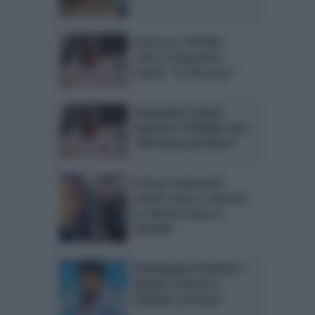
Francesco Chiofalo
critica Temptation
Island: “Si ride poco”
Temptation Island,
Francesco Chiofalo choc:
“Mi hanno picchiato”
Gossip Temptation
Island: botta e risposta
tra Nicola Panico e
Chiofalo
Anticipazioni Uomini e
Donne: Francesco
Chiofalo sul trono