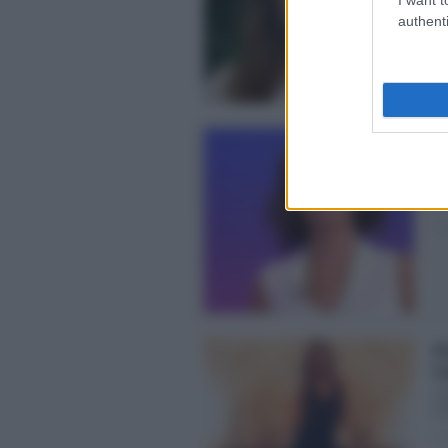
Pos
authenti
Ca
e 
Det
Di
Pos
An
Ca
Ca
not
Pos