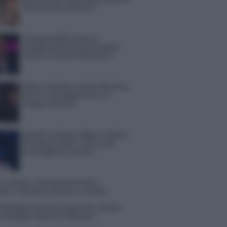
“Siamo molto distanti”
La Ruota della Fortuna,
complimenti per Gerry Scotti:
“Avrai un futuro fantastico”
Helena Prestes e Javier Martinez
sono in crisi oppure no? Lui
rompe il silenzio
Uomini e Donne, sfogo al veleno
di Ludovica Valli: “Letto cose
sconvolgenti su di me”
 e Donne, retroscena di Alice
iani: “Ricevevo minacce e insulti”
Rodriguez ritrova la serenità: il bacio
 compagno Gaetano Fidanzati