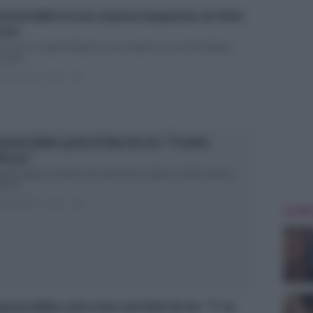
terina Balivo fa una sorpresa inaspettata con Vieni
a me
eni da me: Caterina Balivo fa una sorpresa ai suoi fans Manca
o più...
ted Agosto 9, 2018
0
terina Balivo parla di Vieni da me: “È molto
ticoso”
erina Balivo al lavoro per Vieni da me: tutte le novità Caterina
ivo è...
ted Agosto 3, 2018
0
ULTIME
terina Balivo svela come sarà Vieni da me: “E’ un