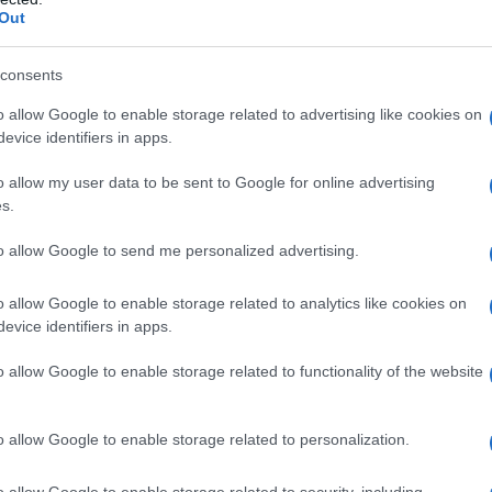
ted Giugno 15, 2018
0
Out
consents
o allow Google to enable storage related to advertising like cookies on
evice identifiers in apps.
terina Balivo pronta per Vieni da me: anticipazioni
data d’inizio
o allow my user data to be sent to Google for online advertising
eni da me: come sarà il nuovo programma di Caterina Balivo
s.
nerdì 15 giugno...
ted Giugno 13, 2018
0
to allow Google to send me personalized advertising.
o allow Google to enable storage related to analytics like cookies on
evice identifiers in apps.
o allow Google to enable storage related to functionality of the website
tto Fatto: Bianca Guaccero al posto di Caterina
livo
o allow Google to enable storage related to personalization.
anca Guaccero sostituisce Caterina Balivo alla conduzione di
to Fatto Tante novità anche su...
o allow Google to enable storage related to security, including