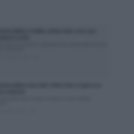
terina Balivo e l’addio a Detto Fatto: ecco cosa
ndurrà su Rai1
to Fatto senza la Balivo: anticipazioni del Caterina Balivo show di
i1 La prossima...
ted Maggio 20, 2018
0
terina Balivo verso Rai1: Detto Fatto si ispira a La
ta in diretta?
erina Balivo torna su Rai1 e si ispira a La vita in diretta?
prio...
ted Aprile 26, 2018
0