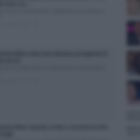
lk show con…”
ni da me con Caterina Balivo: i dettagli del nuovo talk show di
...
ted Luglio 31, 2018
0
terina Balivo svela come diventare protagonisti di
eni da me
ni da me: la data d’inizio e le anticipazioni di Caterina Balivo Il
..
ted Luglio 27, 2018
0
Uomini
Barisc
terina Balivo risponde a Fedez e commenta la foto
Belen 
l figlio
con il