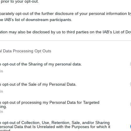
 prior to your opt-out.
eni da me, Caterina Balivo torna nel pomeriggio di Rai1 La
sentazione dei Palinsesti...
rately opt-out of the further disclosure of your personal information by
ted Giugno 28, 2018
0
he IAB’s list of downstream participants.
tion may also be disclosed by us to third parties on the IAB’s List of 
 that may further disclose it to other third parties.
terina Balivo pronta per Vieni da me: “Orgogliosa
 that this website/app uses one or more Google services and may gath
l Data Processing Opt Outs
 Detto Fatto”
including but not limited to your visit or usage behaviour. You may click 
 to Google and its third-party tags to use your data for below specifi
to Fatto: Caterina Balivo fa il punto della situazione Venerdì
o opt-out of the Sharing of my personal data.
rso c’è stata l’ultima...
ogle consent section.
In
ted Giugno 19, 2018
0
o opt-out of the Sale of my Personal Data.
In
to opt-out of processing my Personal Data for Targeted
ing.
terina Balivo lascia Detto Fatto. Giovanni Ciacci:
In
ndremo avanti”
to Fatto: l’addio di Caterina Balivo e le parole di Ciacci E’ appena
o opt-out of Collection, Use, Retention, Sale, and/or Sharing
ersonal Data that Is Unrelated with the Purposes for which it
ta...
lected.