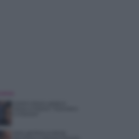
 NOTIZIE
Uomini e Donne, gossip su
Asmaa e Cristiano: “Si prendono
e si lasciano”
Amici, già finita tra Nicola
Marchionni e Valentina Pesaresi: