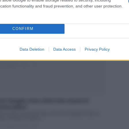
ted Giugno 9, 2018
0
cation functionality and fraud prevention, and other user protection.
CONFIRM
terina Balivo sostituita: si candidano Ilenia Lazzarin
Carolina Di Domenico
Data Deletion
Data Access
Privacy Policy
to Fatto: Caterina Balivo sostituita da Ilenia Lazzarin o Carolina
 Domenico? In queste...
ted Maggio 27, 2018
0
na Tatangelo arriva a Detto Fatto al posto di
terina Balivo?
terina Balivo lascia Detto Fatto: arriva Anna Tatangelo? Dopo la
izia sull’addio di Caterina...
ted Maggio 26, 2018
0