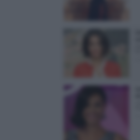
Ca
co
Det
Ra
Pos
Ca
vi
Cat
Pro
Pos