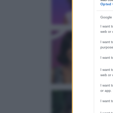
Pos
Opted 
Google 
I want t
web or d
Ca
e 
I want t
Vi
purpose
Ve
Pos
I want 
I want t
web or d
I want t
or app.
De
Ba
I want t
Bi
Det
I want t