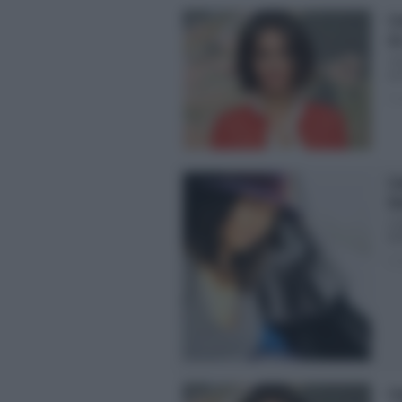
Ca
d
Vi
poc
Pos
Ca
fa
Cat
Bal
Pos
Ca