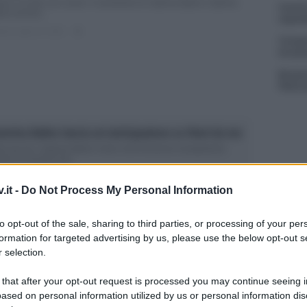
dez e la foto con Leone: il commento di Caterina Balivo Caterina
Uomini
ivo tornerà...
ospeda
ted Luglio 20, 2018
0
Tempta
Grazio
Benjam
fidanz
terina Balivo lancia un’anticipazione su Vieni da me
eni da me: Caterina Balivo svela come funziona il programma
mpo di vacanze per...
ted Luglio 9, 2018
0
.it -
Do Not Process My Personal Information
to opt-out of the sale, sharing to third parties, or processing of your per
formation for targeted advertising by us, please use the below opt-out s
 selection.
 that after your opt-out request is processed you may continue seeing i
terina Balivo svela come sarà Vieni da me su Rai1
ased on personal information utilized by us or personal information dis