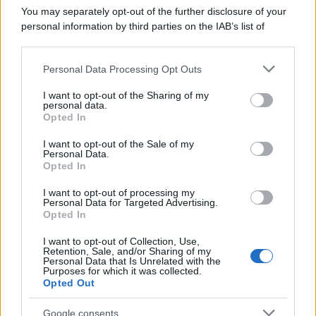
You may separately opt-out of the further disclosure of your
personal information by third parties on the IAB’s list of
downstream participants.
Personal Data Processing Opt Outs
This information may also be disclosed by us to third parties
on the IAB’s List of Downstream Participants that may further
ULTIME NOTIZIE
I want to opt-out of the Sharing of my
disclose it to other third parties.
personal data.
Helena Prestes e Javier Martinez
Opted In
sono in crisi oppure no? Lui
Please note that this website/app uses one or more Google
rompe il silenzio
services and may gather and store information including but
I want to opt-out of the Sale of my
Personal Data.
not limited to your visit or usage behaviour. You may click to
Opted In
grant or deny consent to Google and its third-party tags to
Uomini e Donne, sfogo al veleno
use your data for below specified purposes in below Google
di Ludovica Valli: “Letto cose
I want to opt-out of processing my
consent section.
sconvolgenti su di me”
Personal Data for Targeted Advertising.
Opted In
I want to opt-out of Collection, Use,
Uomini e Donne, retroscena di
Retention, Sale, and/or Sharing of my
Alice Barisciani: “Ricevevo
Personal Data that Is Unrelated with the
minacce e insulti”
Purposes for which it was collected.
Opted Out
Belen Rodriguez ritrova la
Google consents