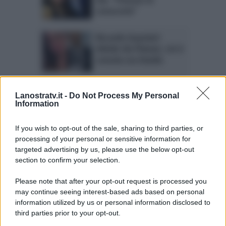
conoscerla”
Riccardo Guarnieri
delude Ida Platano. Lei si
consola con Davide
Temptation Island 2018:
Lanostratv.it -
Do Not Process My Personal
Riccardo Guarnieri si
Information
scontra con Ida Platano
If you wish to opt-out of the sale, sharing to third parties, or
processing of your personal or sensitive information for
Anticipazioni Temptation
targeted advertising by us, please use the below opt-out
Island: è già finita tra
section to confirm your selection.
Ida e Riccardo?
Please note that after your opt-out request is processed you
may continue seeing interest-based ads based on personal
information utilized by us or personal information disclosed to
third parties prior to your opt-out.
Page 1 of 2
1
2