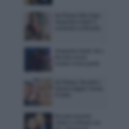
Ida Platano felice dopo
Temptation Island: il
commento su Riccardo
Temptation Island, Ida e
Riccardo escono
insieme: le loro parole
Ida Platano, Riccardo e
Gemma Galgani: l’ironia
di Fedez
Riccardo Guarnieri
chiede il confronto con
Ida: “Pensavo di