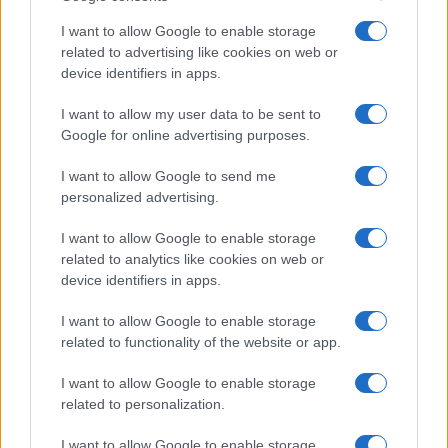
serenità: il bacio con il
compagno Gaetano Fidanzati
I want to allow Google to enable storage
related to advertising like cookies on web or
device identifiers in apps.
Uomini e Donne, Elisabetta
Gigante in ospedale: “Barcollo
I want to allow my user data to be sent to
ma non mollo”
Google for online advertising purposes.
I want to allow Google to send me
Temptation Island, affari d’oro per Giovanni
personalized advertising.
Grazioso: attività in espansione?
Benjamin Mascolo replica alla sua ex
I want to allow Google to enable storage
fidanzata Bella Thorne: “Dicono di me…”
related to analytics like cookies on web or
Amici, Simone Nolasco vittima di un
device identifiers in apps.
incidente: “Mi è passata tutta la vita davanti”
I want to allow Google to enable storage
Un medico in famiglia, l’appello di Margot
related to functionality of the website or app.
Sikabonyi: “Necessario il suo ritorno!”
Temptation Island, Danilo D’Angelo ammette:
I want to allow Google to enable storage
“Non è un periodo semplice”
related to personalization.
I want to allow Google to enable storage