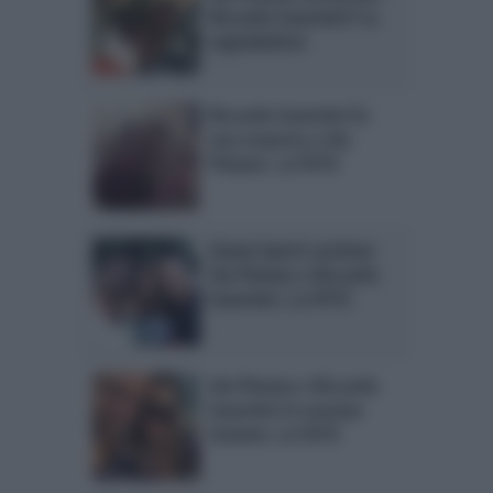
Riccardo Guarnieri? La
segnalazione
Riccardo Guarnieri fa
una sorpresa a Ida
Platano. La FOTO
Gianni Sperti sostiene
Ida Platano e Riccardo
Guarnieri. La FOTO
Ida Platano e Riccardo
Guarnieri in vacanza
insieme. Le FOTO