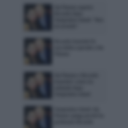
Ida Platano aspetta
Riccardo dopo
Temptation Island: “Non
mi arrendo”
Riccardo Guarnieri fa
una dedica speciale a Ida
Platano
Ida Platano e Riccardo
Guarnieri: come sta
andando dopo
Temptation Island
Temptation Island: Ida
Platano spiega perché ha
perdonato Riccardo