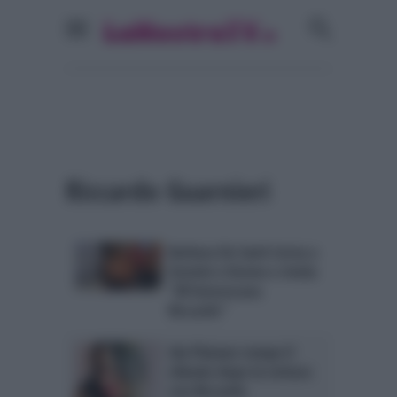
Riccardo Guarnieri
Barbara De Santi torna a
Uomini e Donne e rivela:
“M’interessava
Riccardo”
Ida Platano rompe il
silenzio dopo la rottura
con Riccardo