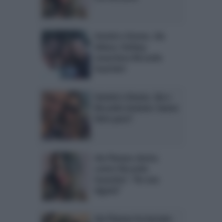
Uomini e Donne, Ida
delusa: Stefany
smaschera Riccardo
Guarnieri
Uomini e Donne, Ida e
Riccardo insieme: hanno
fatto pace?
Ida Platano sbotta
contro Riccardo
Guarnieri: “Ho una
dignità”
Ida Platano ha lasciato