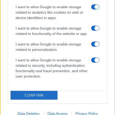
Temptation Island, puntata speciale a
I want to allow Google to enable storage
settembre? Lo spoiler di Rosario Monetti
related to analytics like cookies on web or
Carmen Russo ed Enzo Paolo Turchi nel cast di
device identifiers in apps.
Amici? La loro risposta spiazza
I want to allow Google to enable storage
Marianna Scarci: “Saranno Famosi? Niente
related to functionality of the website or app.
cachet. Ecco com’era Maria De Filippi”
Temptation Island, Soraya Sabetta
I want to allow Google to enable storage
massacrata: “Sono stata minacciata di morte”
related to personalization.
I want to allow Google to enable storage
related to security, including authentication
functionality and fraud prevention, and other
user protection.
Programmi Tv
Personaggi
Serie Tv
CONFIRM
Soap
Gossip
Musica
Ascolti Tv
The Voice
Chi Siamo
Data Deletion
Data Access
Privacy Policy