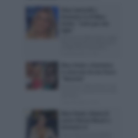
Elena Santarelli a
Domenica In di Mara
Venier: “Lotto per mio
figlio”
Domenica In, Mara Venier ospita
Elena Santarelli: le dichiarazioni
sul figlio Elena Santarelli è...
Posted Novembre 4, 2018
Mara Venier e Domenica
In attaccate da Lisa Fusco:
“Mummie”
Domenica In: Mara Venier è una
mummia? Le parole di Lisa Fusco
Lisa Fusco...
Posted Novembre 4, 2018
Mara Venier chiama di
nuovo Alessia Macari a
Domenica In
Alessia Macari torna da Mara