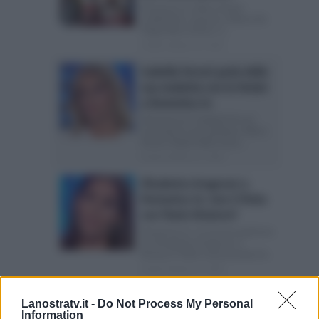
Domenica In, Mara Venier
soddisfatta: il grazie a Maria De
Filippi Mara Venier si...
Posted Ottobre 24, 2018
Isabella Ferrari parla della
sua malattia con la Venier
a Domenica In
Domenica In: Isabella Ferrari
racconta la sua malattia a Mara
Venier Ospite della sesta...
Posted Ottobre 21, 2018
Elisabetta Gregoraci a
Domenica In: non è finita
con Flavio Briatore?
Domenica In: c’è ancora qualcosa
tra Elisabetta Gregoraci e
Briatore? Nella sesta puntata di...
Posted Ottobre 21, 2018
Domenica In: Alessia
Lanostratv.it -
Do Not Process My Personal
Macari sostituita da
Information