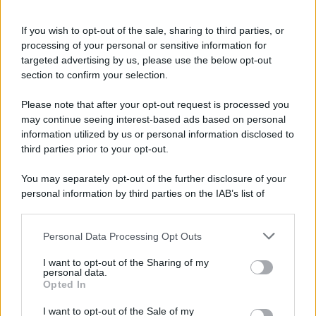
Fiorenza D’Antonio
Fiorenza D’Antonio prende il
If you wish to opt-out of the sale, sharing to third parties, or
posto di Alessia Macari a
processing of your personal or sensitive information for
Domenica In Fiorenza D’Antonio
è...
targeted advertising by us, please use the below opt-out
Posted Ottobre 21, 2018
section to confirm your selection.
Please note that after your opt-out request is processed you
may continue seeing interest-based ads based on personal
Page 66 of 66
« First
‹ Previous
information utilized by us or personal information disclosed to
62
63
64
65
66
third parties prior to your opt-out.
You may separately opt-out of the further disclosure of your
personal information by third parties on the IAB’s list of
downstream participants.
Personal Data Processing Opt Outs
This information may also be disclosed by us to third parties
ULTIME NOTIZIE
on the IAB’s List of Downstream Participants that may further
I want to opt-out of the Sharing of my
disclose it to other third parties.
personal data.
Temptation Island, Danilo
Opted In
D’Angelo ammette: “Non è un
Please note that this website/app uses one or more Google
periodo semplice”
services and may gather and store information including but
I want to opt-out of the Sale of my