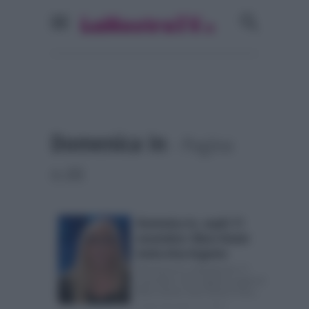
Domenica In
- Pagina
n.66
Domenica In, ospiti 11
novembre: Mara Venier
invita Asia Argento
Domenica In, anticipazioni 11
novembre: Asia Argento ospite di
Mara Venier Sarà l’attrice Asia...
Posted Novembre 10, 2018