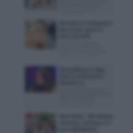
Venier a Domenica In Alessia
Macari torna a Domenica...
Posted Novembre 2, 2018
Domenica In anticipazioni:
Mara Venier punta su
Elena Santarelli
Mara Venier ospita Elena
Santarelli a Domenica In Un
parterre ricco di ospiti aprirà...
Posted Novembre 2, 2018
Alessia Macari si sfoga
dopo la sostituzione a
Domenica In
Domenica In, Alessia Macari
fatta fuori: il suo sfogo La nuova
edizione di Domenica...
Posted Ottobre 25, 2018
Mara Venier: “Mi volevano
rottamare, Domenica In è
una soddisfazione!”