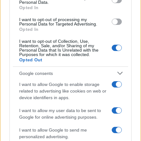
Personal Data.
not limited to your visit or usage behaviour. You may click to
Opted In
grant or deny consent to Google and its third-party tags to
Amici: Opi svela una volta per
use your data for below specified purposes in below Google
tutte che tipo di rapporto ha con
I want to opt-out of processing my
Michelle
consent section.
Personal Data for Targeted Advertising.
Opted In
I want to opt-out of Collection, Use,
Temptation Island, Danilo diffida
Retention, Sale, and/or Sharing of my
Simona Giordano che replica:
Personal Data that Is Unrelated with the
“Ho conservato gli screen”
Purposes for which it was collected.
Opted Out
Ballando con le stelle 2026,
Google consents
rivoluzione di Milly Carlucci:
tutte le indiscrezioni
I want to allow Google to enable storage
related to advertising like cookies on web or
device identifiers in apps.
Temptation Island, la
confessione di Perla Vatiero:
I want to allow my user data to be sent to
“Non riesco più a guardarlo”
Google for online advertising purposes.
I want to allow Google to send me
Grazia Kendi soffre per la fine della storia con
Mattia Scudieri: “So cosa ci ha distrutti”
personalized advertising.