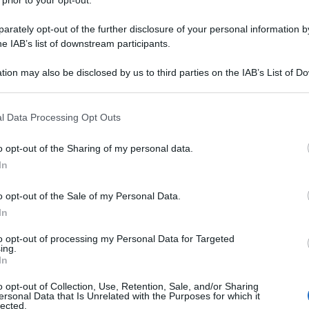
Carmen
empre mezzogiorno, la conduttrice rompe il silenzio:
Amici?
trimonio? No, mai portato bene” Da...
rately opt-out of the further disclosure of your personal information by
ed Settembre 2, 2022
Marian
he IAB’s list of downstream participants.
cachet
dra Milo, confessione inedita sulla vita privata:
tion may also be disclosed by us to third parties on the IAB’s List of 
Tempta
vuto amori violenti”
massac
 that may further disclose it to other third parties.
dra Milo si confessa a cuore aperto: “Avuto amori estremi ne
 that this website/app uses one or more Google services and may gath
o ancora i...
l Data Processing Opt Outs
including but not limited to your visit or usage behaviour. You may click 
ed Agosto 29, 2022
 to Google and its third-party tags to use your data for below specifi
o opt-out of the Sharing of my personal data.
ogle consent section.
In
rena Grandi dopo il dramma della malattia
nfessa: “Sono rinata”
o opt-out of the Sale of my Personal Data.
ttrice si confessa a cuore aperto: “Dopo la malattia ho ritrovato
stessa” Attrice...
In
ed Agosto 29, 2022
to opt-out of processing my Personal Data for Targeted
ing.
In
berto Smaila: “Al GF Vip con la corazza, ma
ente urla” (INTERVISTA)
o opt-out of Collection, Use, Retention, Sale, and/or Sharing
ersonal Data that Is Unrelated with the Purposes for which it
pochi conoscono le dinamiche della tv come Umberto Smaila,
lected.
 dei personaggi di...