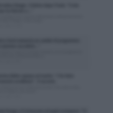
cedesz Henger, il dolore dopo l’Isola: “Il mio
rpo ha faticato a…”
x naufraga torna a parlare dell’avventura all’Isola dei famosi:
cedesz Henger a tutto campo...
ed Luglio 10, 2022
rco Liorni annuncia un cambio di programma:
n autunno succederà…”
conduttore scopre le carte per l’autunno: un suo programma
ronterà dei cambiamenti Marco...
ed Luglio 9, 2022
erina Balivo spiazza sul marito: “L’ho fatto
ramente arrabbiare”, il racconto
conduttrice fa una confessione privata: “Una volta ho fatto
to arrabbiare mio marito”...
ed Luglio 2, 2022
ola Perego e il retroscena sul papà scomparso: “Ci