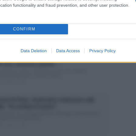
cation functionality and fraud prevention, and other user protection.
mela Prati distrutta da un gravissimo lutto:
olato in cielo in un mese”
showgirl ricorda la terribile morte del familiare: “Divido il
CONFIRM
ore con mia sorella”...
ed Luglio 27, 2022
Data Deletion
Data Access
Privacy Policy
terina Balivo, retroscena sul nuovo programma:
i sono commossa quando…”
conduttrice rivela su Chi vuole sposare mia mamma:
mozione durante le riprese L’ultima...
ed Luglio 17, 2022
rmen Di Pietro, drammatica confessione sulla
lia: “Ha rischiato di morire”
mma per l’ex naufraga dell’Isola: “Mia figlia nata prematura,
hiato di non salvarsi” Ha...
ed Luglio 15, 2022