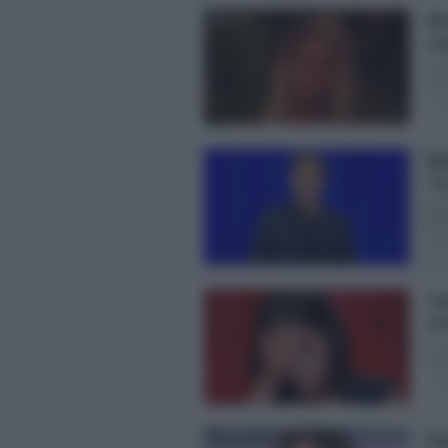
Mer
co
L’e
Mer
Post
Ma
“I
Il 
aff
Post
Cat
ve
La 
mol
Post
Pa