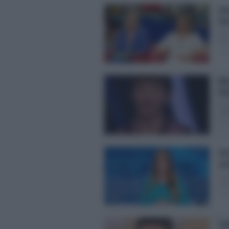
Si
fa
Pao
fat
Pos
Ma
fi
Ex 
vogl
Pos
Ver
st
“Co
svel
Pos
Ca