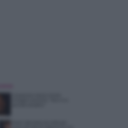
 NOTIZIE
Temptation Island, Danilo
D’Angelo ammette: “Non è un
periodo semplice”
Amici: Opi svela una volta per
tutte che tipo di rapporto ha con