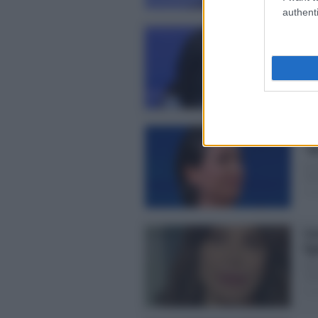
authenti
Pa
“V
La 
dol
Post
Ca
“M
La 
com
Post
Ca
fig
Dra
risc
Post