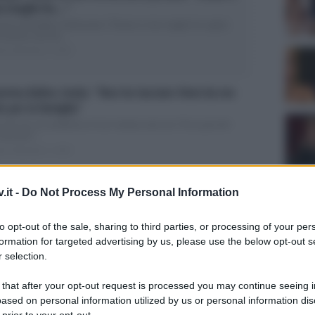
a moglie ho…”
to fa un’inedita confessione: “Grazie a mia moglie ho capito
 l’amore non ha...
ed Settembre 5, 2022
erina Balivo rivela: “Non ho lasciato Vieni da me
o per la famiglia”
ni da me, la conduttrice lo ha rivelato solo ora: “Ecco perché
 lasciato”...
ed Settembre 4, 2022
mina Power, confessione inattesa: “Da quel
.it -
Do Not Process My Personal Information
mento non ho più smesso di…”
cantante rivela com’è nata la sua passione per la meditazione:
to opt-out of the sale, sharing to third parties, or processing of your per
o è iniziato...
formation for targeted advertising by us, please use the below opt-out s
ed Settembre 3, 2022
Grazia
 selection.
Mattia
 that after your opt-out request is processed you may continue seeing i
Tempta
onella Clerici frena sul matrimonio con Vittorio
settem
ased on personal information utilized by us or personal information dis
rrone: “Non mi porta bene”
 prior to your opt-out.