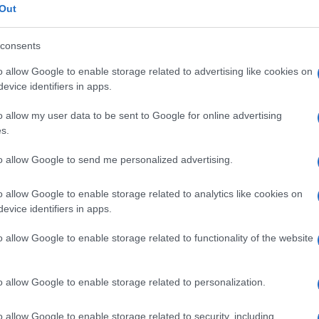
Out
ed Agosto 22, 2022
consents
ria Chiara Giannetta esce allo scoperto: “Sono
danzata da cinque anni”
o allow Google to enable storage related to advertising like cookies on
evice identifiers in apps.
ia Chiara Giannetta accende il gossip: “Ecco chi è il mio
nzato”, silenzio rotto...
o allow my user data to be sent to Google for online advertising
ed Agosto 12, 2022
s.
ero Chiambretti e il suo dolore: “Mia madre è
to allow Google to send me personalized advertising.
rta per farmi vivere”
conduttore fa una rivelazione sulla morte della mamma: “Penso
o allow Google to enable storage related to analytics like cookies on
ne sia andata...
evice identifiers in apps.
ed Luglio 31, 2022
o allow Google to enable storage related to functionality of the website
ppe Convertini ricorda un doloroso lutto: “Sono
ato costretto a…”
o allow Google to enable storage related to personalization.
conduttore apre il cassetto dei ricordi e ricorda la dolorosa
mparsa del papà...
ed Luglio 31, 2022
o allow Google to enable storage related to security, including