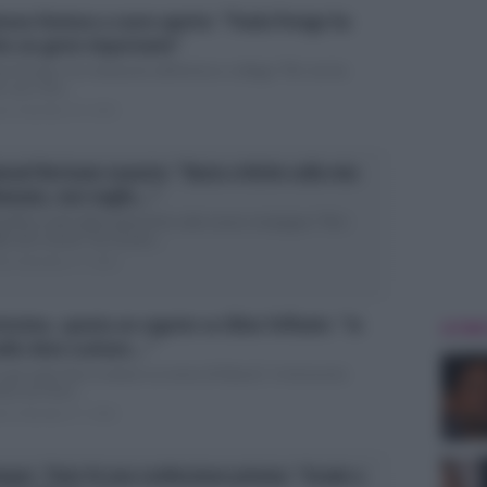
mona Ventura a cuore aperto: “Paola Perego ha
tto un gesto importante”
la Perego e la rivelazione dell’amica e collega: “Per me ha
to una cosa...
ted Settembre 23, 2022
nuel Bortuzzo esausto: “Basta critiche sulla mia
danzata, non voglio…”
gieffino stufo delle polemiche sulla nuova compagna: “Non
io dire niente” Ha iniziato...
ted Settembre 17, 2022
issimo, spunta un segreto su Silvia Toffanin: “In
ULTIME
udio deve scattare…”
n gli ospiti deve scattare un senso di fiducia”, il retroscena
ato da Silvia...
ted Settembre 17, 2022
mper, Tinto fa una confessione privata: “Grazie a