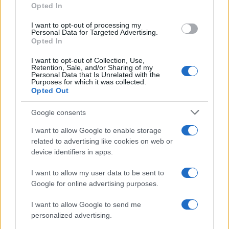
Opted In
grant or deny consent to Google and its third-party tags to
Amici: Opi svela una volta per
use your data for below specified purposes in below Google
tutte che tipo di rapporto ha con
I want to opt-out of processing my
Michelle
consent section.
Personal Data for Targeted Advertising.
Opted In
I want to opt-out of Collection, Use,
Temptation Island, Danilo diffida
Retention, Sale, and/or Sharing of my
Simona Giordano che replica:
Personal Data that Is Unrelated with the
“Ho conservato gli screen”
Purposes for which it was collected.
Opted Out
Ballando con le stelle 2026,
Google consents
rivoluzione di Milly Carlucci:
tutte le indiscrezioni
I want to allow Google to enable storage
related to advertising like cookies on web or
device identifiers in apps.
Temptation Island, la
confessione di Perla Vatiero:
I want to allow my user data to be sent to
“Non riesco più a guardarlo”
Google for online advertising purposes.
I want to allow Google to send me
Grazia Kendi soffre per la fine della storia con
Mattia Scudieri: “So cosa ci ha distrutti”
personalized advertising.