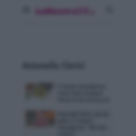
Antonella Clerici
È sempre mezzogiorno:
ricetta dolce bouquet
fiorito di Sara Brancaccio
Antonella Clerici, piccola
gaffe a È sempre
mezzogiorno: “Mi sono
confusa”