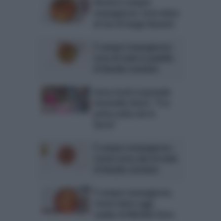
Ricetta È sempre
mezzogiorno: torta dolce
di riso di Sergio Barzetti
È sempre mezzogiorno:
torta di mele in padella
di Natalia Cattelani
Gerry Scotti sorprende
Antonella Clerici: “È la
prima volta che lo
faccio”
È sempre mezzogiorno:
ricetta torta alta di mele
di Natalia Cattelani
È sempre mezzogiorno,
ricetta dolce oggi:
seadas di Michele Farru