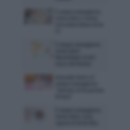
È sempre mezzogiorno,
ricetta dolce 2 marzo:
torta dama bianca di zia
Cri
È sempre mezzogiorno
ricetta dolce
Massimiliano Scotti:
stecco del festival
Antonella Clerici a È
sempre mezzogiorno:
“Sanremo mi ha portato
fortuna”
È sempre mezzogiorno,
ricetta dolce: torta
caprese di Sal De Riso