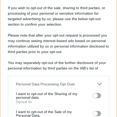
È sempre mezzogiorno,
If you wish to opt-out of the sale, sharing to third parties, or
ricetta dolce zia Cri:
processing of your personal or sensitive information for
allegria di Carnevale
targeted advertising by us, please use the below opt-out
section to confirm your selection.
Please note that after your opt-out request is processed you
Page 2 of 62
‹ Previous
1
2
may continue seeing interest-based ads based on personal
information utilized by us or personal information disclosed to
3
4
5
6
Next ›
third parties prior to your opt-out.
Last »
You may separately opt-out of the further disclosure of your
personal information by third parties on the IAB’s list of
downstream participants.
Personal Data Processing Opt Outs
This information may also be disclosed by us to third parties
ULTIME NOTIZIE
on the IAB’s List of Downstream Participants that may further
I want to opt-out of the Sharing of my
disclose it to other third parties.
personal data.
Temptation Island, Danilo
Opted In
D’Angelo ammette: “Non è un
Please note that this website/app uses one or more Google
periodo semplice”
services and may gather and store information including but
I want to opt-out of the Sale of my
Personal Data.
not limited to your visit or usage behaviour. You may click to