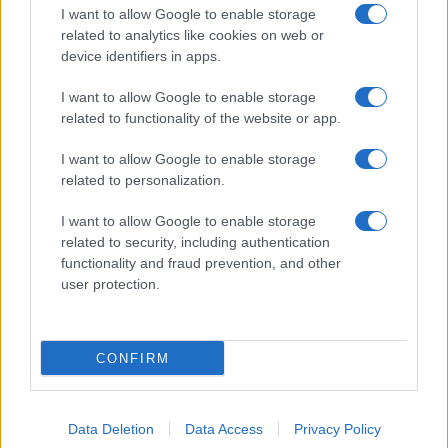
Temptation Island, puntata speciale a
I want to allow Google to enable storage
settembre? Lo spoiler di Rosario Monetti
related to analytics like cookies on web or
Carmen Russo ed Enzo Paolo Turchi nel cast di
device identifiers in apps.
Amici? La loro risposta spiazza
I want to allow Google to enable storage
Marianna Scarci: “Saranno Famosi? Niente
related to functionality of the website or app.
cachet. Ecco com’era Maria De Filippi”
Temptation Island, Soraya Sabetta
I want to allow Google to enable storage
massacrata: “Sono stata minacciata di morte”
related to personalization.
I want to allow Google to enable storage
related to security, including authentication
functionality and fraud prevention, and other
user protection.
Programmi Tv
Personaggi
Serie Tv
CONFIRM
Soap
Gossip
Musica
Ascolti Tv
The Voice
Chi Siamo
Data Deletion
Data Access
Privacy Policy
Preferenze Privacy
‐
Privacy
Lanostratv.it è un sito Giddy Up